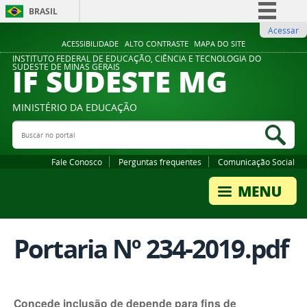
BRASIL
Acessar
Simplifique!
ACESSIBILIDADE
ALTO CONTRASTE
MAPA DO SITE
Comunica BR
INSTITUTO FEDERAL DE EDUCAÇÃO, CIÊNCIA E TECNOLOGIA DO
IF SUDESTE MG
SUDESTE DE MINAS GERAIS
Participe
Acesso à informação
MINISTÉRIO DA EDUCAÇÃO
Legislação
Buscar no portal
Bus
Canais
Fale Conosco
Perguntas frequentes
Comunicação Social
Portaria Nº 234-2019.pdf
Concede inclusão de depende para fins de