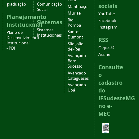
graduação
Comunicação
sociais
Manhuaçu
Social
Muriaé
YouTube
Planejamento
Rio
Facebook
Sistemas
Institucional
Pomba
Instagram
Sistemas
Santos
Plano de
Institucionais
Dumont
Desenvolvimento
RSS
Institucional
São João
O que é?
- PDI
del-Rei
Assine
Avançado
Bom
Consulte
Sucesso
Avançado
o
Cataguases
cadastro
Avançado
do
Ubá
IFSudesteMG
no e-
MEC