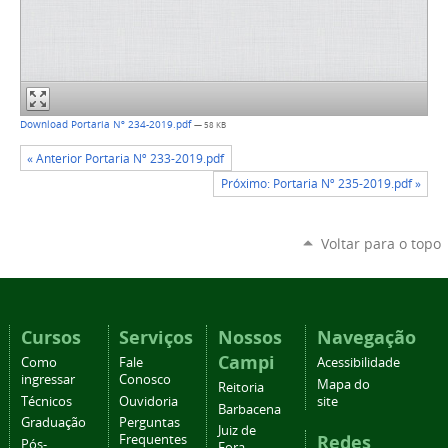
Download Portaria Nº 234-2019.pdf
— 58 KB
« Anterior Portaria Nº 233-2019.pdf
Próximo: Portaria Nº 235-2019.pdf »
Voltar para o topo
Cursos
Serviços
Nossos
Navegação
Campi
Como
Fale
Acessibilidade
ingressar
Conosco
Mapa do
Reitoria
Técnicos
Ouvidoria
site
Barbacena
Graduação
Perguntas
Juiz de
Redes
Frequentes
Pós-
Fora