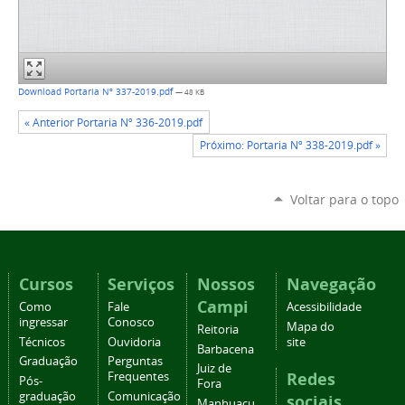
Download Portaria Nº 337-2019.pdf
— 48 KB
« Anterior Portaria Nº 336-2019.pdf
Próximo: Portaria Nº 338-2019.pdf »
Voltar para o topo
Cursos
Serviços
Nossos
Navegação
Campi
Como
Fale
Acessibilidade
ingressar
Conosco
Mapa do
Reitoria
Técnicos
Ouvidoria
site
Barbacena
Graduação
Perguntas
Juiz de
Redes
Frequentes
Pós-
Fora
graduação
Comunicação
sociais
Manhuaçu