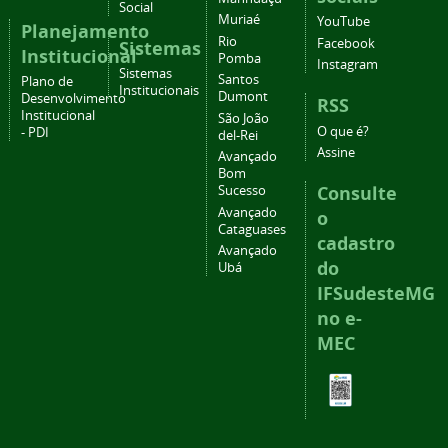
Social
Muriaé
YouTube
Planejamento
Rio
Facebook
Sistemas
Institucional
Pomba
Instagram
Sistemas
Santos
Plano de
Institucionais
Dumont
Desenvolvimento
RSS
Institucional
São João
O que é?
- PDI
del-Rei
Assine
Avançado
Bom
Consulte
Sucesso
Avançado
o
Cataguases
cadastro
Avançado
do
Ubá
IFSudesteMG
no e-
MEC