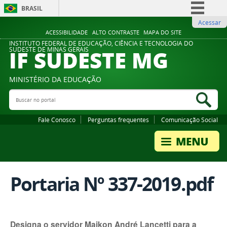
BRASIL
Acessar
Simplifique!
ACESSIBILIDADE
ALTO CONTRASTE
MAPA DO SITE
Comunica BR
INSTITUTO FEDERAL DE EDUCAÇÃO, CIÊNCIA E TECNOLOGIA DO
IF SUDESTE MG
SUDESTE DE MINAS GERAIS
Participe
Acesso à informação
MINISTÉRIO DA EDUCAÇÃO
Legislação
Buscar no portal
Bus
Canais
Fale Conosco
Perguntas frequentes
Comunicação Social
Portaria Nº 337-2019.pdf
Designa o servidor Maikon André Lancetti para a