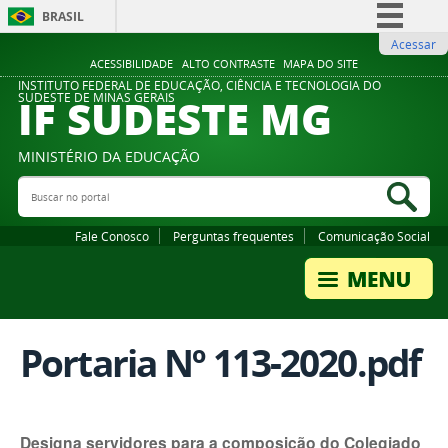
BRASIL
Acessar
Simplifique!
ACESSIBILIDADE
ALTO CONTRASTE
MAPA DO SITE
Comunica BR
INSTITUTO FEDERAL DE EDUCAÇÃO, CIÊNCIA E TECNOLOGIA DO
IF SUDESTE MG
SUDESTE DE MINAS GERAIS
Participe
Acesso à informação
MINISTÉRIO DA EDUCAÇÃO
Legislação
Buscar no portal
Bus
Canais
Fale Conosco
Perguntas frequentes
Comunicação Social
Portaria Nº 113-2020.pdf
Designa servidores para a composição do Colegiado