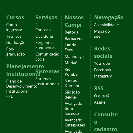
Cursos
Serviços
Nossos
Navegação
Campi
Como
Fale
Acessibilidade
ingressar
Conosco
Mapa do
Reitoria
Técnicos
Ouvidoria
site
Barbacena
Graduação
Perguntas
Juiz de
Redes
Frequentes
Pós-
Fora
graduação
Comunicação
sociais
Manhuaçu
Social
Muriaé
YouTube
Planejamento
Rio
Facebook
Sistemas
Institucional
Pomba
Instagram
Sistemas
Santos
Plano de
Institucionais
Dumont
Desenvolvimento
RSS
Institucional
São João
O que é?
- PDI
del-Rei
Assine
Avançado
Bom
Consulte
Sucesso
Avançado
o
Cataguases
cadastro
Avançado