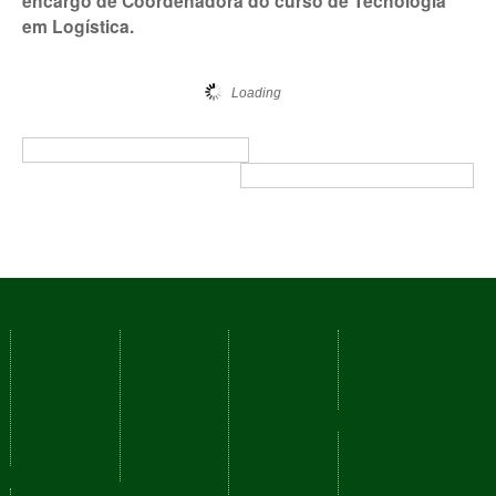
encargo de Coordenadora do curso de Tecnologia
em Logística.
Loading
Download Portaria Nº 144-2020.pdf
— 97 KB
« Anterior Portaria Nº 143-2020.pdf
Próximo: Portaria Nº 145-2020.pdf »
Voltar para o topo
Cursos
Serviços
Nossos
Navegação
Campi
Como
Fale
Acessibilidade
ingressar
Conosco
Mapa do
Reitoria
Técnicos
Ouvidoria
site
Barbacena
Graduação
Perguntas
Juiz de
Frequentes
Redes
Pós-
Fora
graduação
Comunicação
sociais
Manhuaçu
Social
Muriaé
YouTube