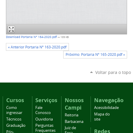
Download Portaria Nº 164-2020.pdf
— 105 KB
« Anterior Portaria Nº 163-2020.pdf
Próximo: Portaria Nº 165-2020.pdf »
Voltar para o topo
Cursos
Serviços
Nossos
Navegação
Campi
Como
Fale
Acessibilidade
ingressar
Conosco
Mapa do
Reitoria
Técnicos
Ouvidoria
site
Barbacena
Graduação
Perguntas
Juiz de
Redes
Frequentes
Pós-
Fora