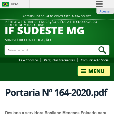
BRASIL
Acessar
Simplifique!
ACESSIBILIDADE
ALTO CONTRASTE
MAPA DO SITE
Comunica BR
INSTITUTO FEDERAL DE EDUCAÇÃO, CIÊNCIA E TECNOLOGIA DO
IF SUDESTE MG
SUDESTE DE MINAS GERAIS
Participe
Acesso à informação
MINISTÉRIO DA EDUCAÇÃO
Legislação
Buscar no portal
Bus
Canais
Fale Conosco
Perguntas frequentes
Comunicação Social
Portaria Nº 164-2020.pdf
Designa a servidora Rosilane Meneses Folgado para