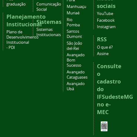
graduação
Comunicação
sociais
Manhuaçu
Social
Muriaé
YouTube
Planejamento
Rio
Facebook
Sistemas
Institucional
Pomba
Instagram
Sistemas
Santos
Plano de
Institucionais
Dumont
Desenvolvimento
RSS
Institucional
São João
O que é?
- PDI
del-Rei
Assine
Avançado
Bom
Consulte
Sucesso
Avançado
o
Cataguases
cadastro
Avançado
do
Ubá
IFSudesteMG
no e-
MEC