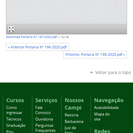
Download Portaria Nº 197-2020.pdf
— 102 KB
« Anterior Portaria Nº 196-2020.pdf
Próximo: Portaria Nº 198-2020.pdf »
Voltar para o topo
Cursos
Serviços
Nossos
Navegação
Campi
Como
Fale
Acessibilidade
ingressar
Conosco
Mapa do
Reitoria
Técnicos
Ouvidoria
site
Barbacena
Graduação
Perguntas
Juiz de
Redes
Frequentes
Pós-
Fora