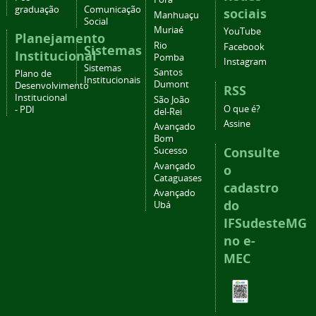
graduação
Comunicação
sociais
Manhuaçu
Social
Muriaé
YouTube
Planejamento
Rio
Facebook
Sistemas
Institucional
Pomba
Instagram
Sistemas
Santos
Plano de
Institucionais
Dumont
Desenvolvimento
RSS
Institucional
São João
O que é?
- PDI
del-Rei
Assine
Avançado
Bom
Consulte
Sucesso
Avançado
o
Cataguases
cadastro
Avançado
do
Ubá
IFSudesteMG
no e-
MEC