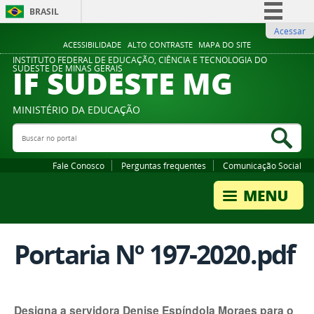
BRASIL
Acessar
Simplifique!
ACESSIBILIDADE
ALTO CONTRASTE
MAPA DO SITE
Comunica BR
INSTITUTO FEDERAL DE EDUCAÇÃO, CIÊNCIA E TECNOLOGIA DO
IF SUDESTE MG
SUDESTE DE MINAS GERAIS
Participe
Acesso à informação
MINISTÉRIO DA EDUCAÇÃO
Legislação
Buscar no portal
Bus
Canais
Fale Conosco
Perguntas frequentes
Comunicação Social
Portaria Nº 197-2020.pdf
Designa a servidora Denise Espíndola Moraes para o