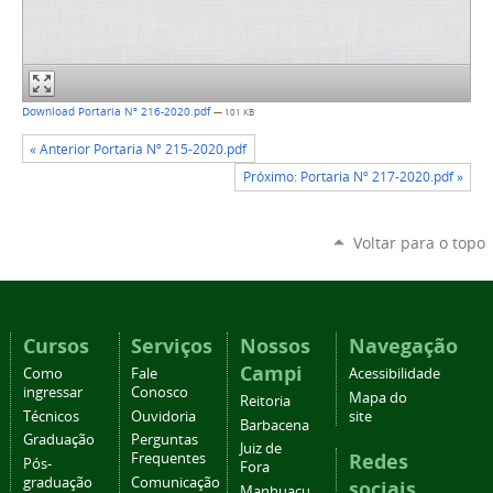
Download Portaria Nº 216-2020.pdf
— 101 KB
« Anterior Portaria Nº 215-2020.pdf
Próximo: Portaria Nº 217-2020.pdf »
Voltar para o topo
Cursos
Serviços
Nossos
Navegação
Campi
Como
Fale
Acessibilidade
ingressar
Conosco
Mapa do
Reitoria
Técnicos
Ouvidoria
site
Barbacena
Graduação
Perguntas
Juiz de
Redes
Frequentes
Pós-
Fora
graduação
Comunicação
sociais
Manhuaçu