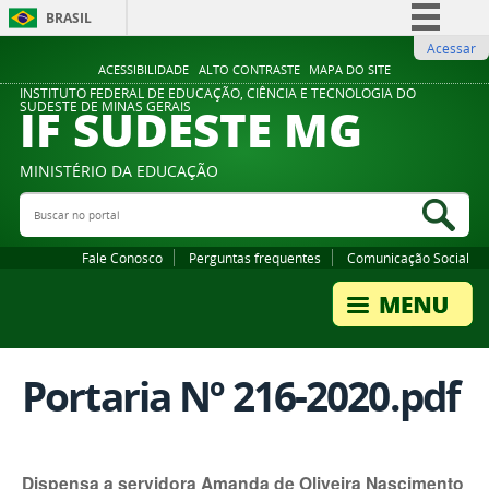
BRASIL
Acessar
Simplifique!
ACESSIBILIDADE
ALTO CONTRASTE
MAPA DO SITE
Comunica BR
INSTITUTO FEDERAL DE EDUCAÇÃO, CIÊNCIA E TECNOLOGIA DO
IF SUDESTE MG
SUDESTE DE MINAS GERAIS
Participe
Acesso à informação
MINISTÉRIO DA EDUCAÇÃO
Legislação
Buscar no portal
Bus
Canais
Fale Conosco
Perguntas frequentes
Comunicação Social
Portaria Nº 216-2020.pdf
Dispensa a servidora Amanda de Oliveira Nascimento