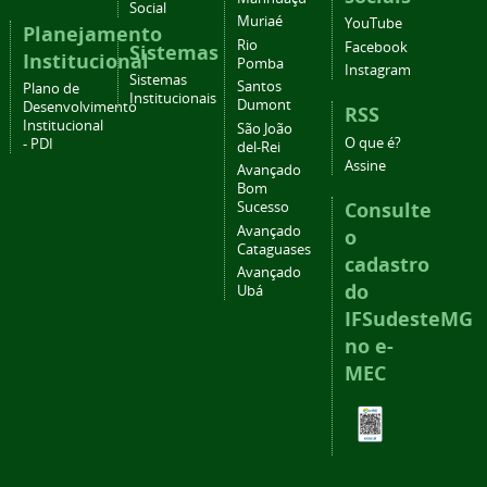
Social
Muriaé
YouTube
Planejamento
Rio
Facebook
Sistemas
Institucional
Pomba
Instagram
Sistemas
Santos
Plano de
Institucionais
Dumont
Desenvolvimento
RSS
Institucional
São João
O que é?
- PDI
del-Rei
Assine
Avançado
Bom
Consulte
Sucesso
Avançado
o
Cataguases
cadastro
Avançado
do
Ubá
IFSudesteMG
no e-
MEC