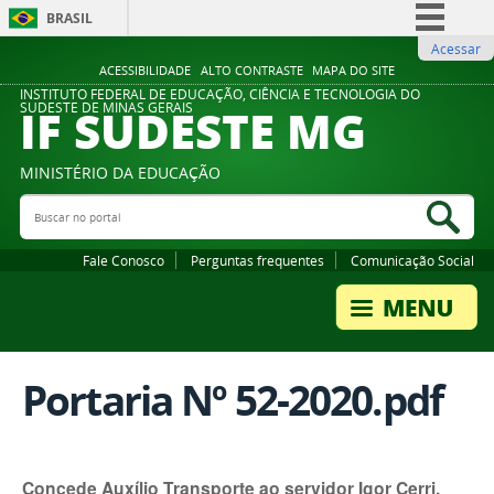
BRASIL
Acessar
Simplifique!
ACESSIBILIDADE
ALTO CONTRASTE
MAPA DO SITE
Comunica BR
INSTITUTO FEDERAL DE EDUCAÇÃO, CIÊNCIA E TECNOLOGIA DO
IF SUDESTE MG
SUDESTE DE MINAS GERAIS
Participe
Acesso à informação
MINISTÉRIO DA EDUCAÇÃO
Legislação
Buscar no portal
Bus
Canais
Fale Conosco
Perguntas frequentes
Comunicação Social
Portaria Nº 52-2020.pdf
Concede Auxílio Transporte ao servidor Igor Cerri.