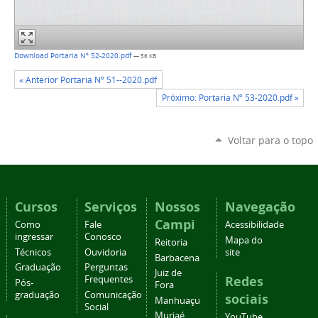
Download Portaria Nº 52-2020.pdf
— 56 KB
« Anterior Portaria Nº 51--2020.pdf
Próximo: Portaria Nº 53-2020.pdf »
Voltar para o topo
Cursos
Serviços
Nossos
Navegação
Campi
Como
Fale
Acessibilidade
ingressar
Conosco
Mapa do
Reitoria
Técnicos
Ouvidoria
site
Barbacena
Graduação
Perguntas
Juiz de
Redes
Frequentes
Pós-
Fora
graduação
Comunicação
sociais
Manhuaçu
Social
Muriaé
YouTube