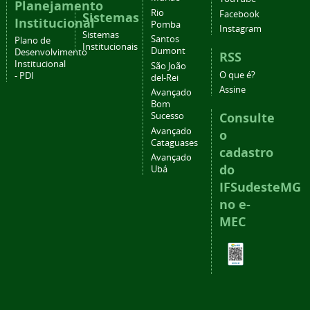
Planejamento
Rio
Facebook
Sistemas
Institucional
Pomba
Instagram
Sistemas
Santos
Plano de
Institucionais
Dumont
Desenvolvimento
RSS
Institucional
São João
O que é?
- PDI
del-Rei
Assine
Avançado
Bom
Consulte
Sucesso
Avançado
o
Cataguases
cadastro
Avançado
do
Ubá
IFSudesteMG
no e-
MEC