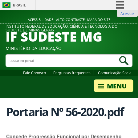
BRASIL
Acessar
Simplifique!
ACESSIBILIDADE
ALTO CONTRASTE
MAPA DO SITE
Comunica BR
INSTITUTO FEDERAL DE EDUCAÇÃO, CIÊNCIA E TECNOLOGIA DO
IF SUDESTE MG
SUDESTE DE MINAS GERAIS
Participe
Acesso à informação
MINISTÉRIO DA EDUCAÇÃO
Legislação
Buscar no portal
Bus
Canais
Fale Conosco
Perguntas frequentes
Comunicação Social
Portaria Nº 56-2020.pdf
Concede Progressão Funcional por Desempenho