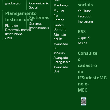
graduação
Comunicação
sociais
Manhuaçu
Social
Muriaé
YouTube
Planejamento
Rio
Facebook
Sistemas
Institucional
Pomba
Instagram
Sistemas
Santos
Plano de
Institucionais
Dumont
Desenvolvimento
RSS
Institucional
São João
O que é?
- PDI
del-Rei
Assine
Avançado
Bom
Consulte
Sucesso
Avançado
o
Cataguases
cadastro
Avançado
do
Ubá
IFSudesteMG
no e-
MEC