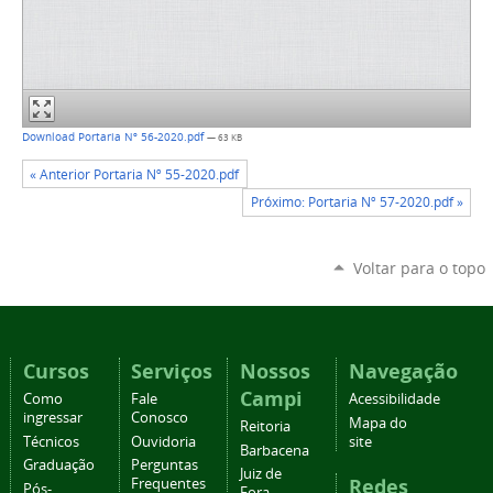
Download Portaria Nº 56-2020.pdf
— 63 KB
« Anterior Portaria Nº 55-2020.pdf
Próximo: Portaria Nº 57-2020.pdf »
Voltar para o topo
Cursos
Serviços
Nossos
Navegação
Campi
Como
Fale
Acessibilidade
ingressar
Conosco
Mapa do
Reitoria
Técnicos
Ouvidoria
site
Barbacena
Graduação
Perguntas
Juiz de
Redes
Frequentes
Pós-
Fora