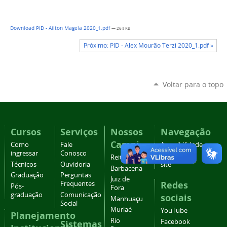
Download PID - Ailton Magela 2020_1.pdf
— 264 KB
Próximo: PID - Alex Mourão Terzi 2020_1.pdf »
Voltar para o topo
Cursos
Serviços
Nossos
Navegação
Campi
Como
Fale
Acessibilidade
ingressar
Conosco
Mapa do
Reitoria
Técnicos
Ouvidoria
site
Barbacena
Graduação
Perguntas
Juiz de
Redes
Frequentes
Pós-
Fora
graduação
Comunicação
sociais
Manhuaçu
Social
Muriaé
YouTube
Planejamento
Rio
Facebook
Sistemas