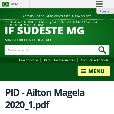
BRASIL
Acessar
Simplifique!
ACESSIBILIDADE
ALTO CONTRASTE
MAPA DO SITE
Comunica BR
INSTITUTO FEDERAL DE EDUCAÇÃO, CIÊNCIA E TECNOLOGIA DO
IF SUDESTE MG
SUDESTE DE MINAS GERAIS
Participe
Acesso à informação
MINISTÉRIO DA EDUCAÇÃO
Legislação
Buscar no portal
Bus
Canais
Fale Conosco
Perguntas frequentes
Comunicação Social
PID - Ailton Magela
2020_1.pdf