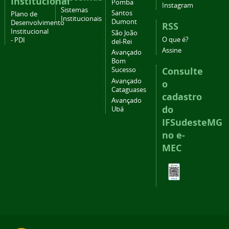
Institucional
Pomba
Instagram
Sistemas
Santos
Plano de
Institucionais
Dumont
Desenvolvimento
RSS
Institucional
São João
O que é?
- PDI
del-Rei
Assine
Avançado
Bom
Consulte
Sucesso
Avançado
o
Cataguases
cadastro
Avançado
do
Ubá
IFSudesteMG
no e-
MEC