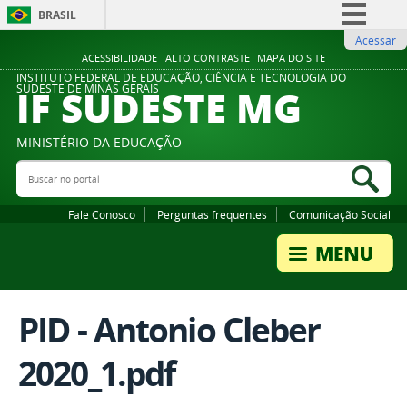
BRASIL
Acessar
Simplifique!
ACESSIBILIDADE
ALTO CONTRASTE
MAPA DO SITE
Comunica BR
INSTITUTO FEDERAL DE EDUCAÇÃO, CIÊNCIA E TECNOLOGIA DO
IF SUDESTE MG
SUDESTE DE MINAS GERAIS
Participe
Acesso à informação
MINISTÉRIO DA EDUCAÇÃO
Legislação
Buscar no portal
Bus
Canais
Fale Conosco
Perguntas frequentes
Comunicação Social
PID - Antonio Cleber
2020_1.pdf