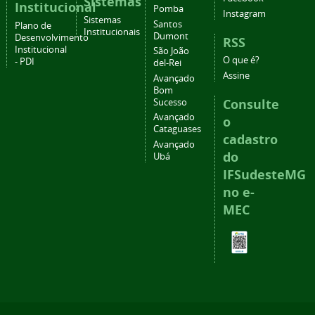
Sistemas
Institucional
Pomba
Instagram
Sistemas
Santos
Plano de
Institucionais
Dumont
Desenvolvimento
RSS
Institucional
São João
O que é?
- PDI
del-Rei
Assine
Avançado
Bom
Consulte
Sucesso
Avançado
o
Cataguases
cadastro
Avançado
do
Ubá
IFSudesteMG
no e-
MEC