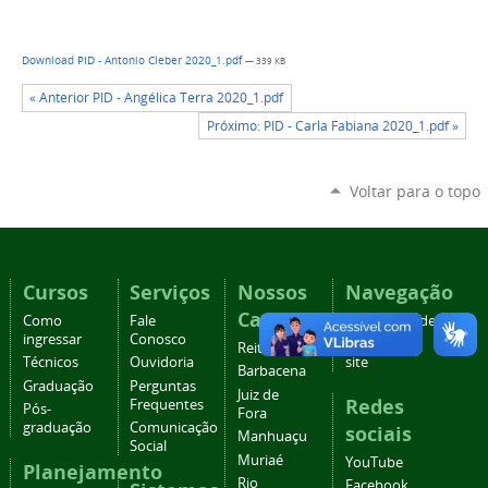
Download PID - Antonio Cleber 2020_1.pdf
— 339 KB
« Anterior PID - Angélica Terra 2020_1.pdf
Próximo: PID - Carla Fabiana 2020_1.pdf »
Voltar para o topo
Cursos
Serviços
Nossos
Navegação
Campi
Como
Fale
Acessibilidade
ingressar
Conosco
Mapa do
Reitoria
Técnicos
Ouvidoria
site
Barbacena
Graduação
Perguntas
Juiz de
Redes
Frequentes
Pós-
Fora
graduação
Comunicação
sociais
Manhuaçu
Social
Muriaé
YouTube
Planejamento
Rio
Facebook