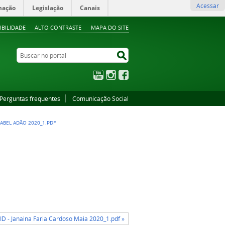
Acessar
mação
Legislação
Canais
IBILIDADE
ALTO CONTRASTE
MAPA DO SITE
Buscar no portal
Buscar no portal
YouTube
Instagram
Facebook
Perguntas frequentes
Comunicação Social
ISABEL ADÃO 2020_1.PDF
ID - Janaina Faria Cardoso Maia 2020_1.pdf »