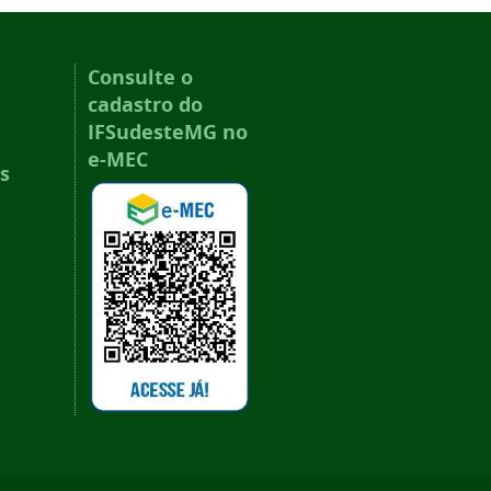
Consulte o
cadastro do
IFSudesteMG no
e-MEC
s