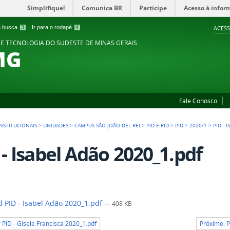
Simplifique!
Comunica BR
Participe
Acesso à infor
 a busca
3
Ir para o rodapé
4
ACESS
 E TECNOLOGIA DO SUDESTE DE MINAS GERAIS
MG
Fale Conosco
NSTITUCIONAIS
>
UNIDADES
>
CAMPUS SÃO JOÃO DEL-REI
>
PID E RID
>
PID
>
2020/1
>
PID - 
 - Isabel Adão 2020_1.pdf
 PID - Isabel Adão 2020_1.pdf
— 408 KB
r PID - Gisele Francisca 2020_1.pdf
Próximo: P