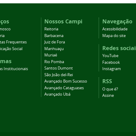
iços
Nossos Campi
Navegação
onosco
Reitoria
Acessibilidade
ria
Barbacena
Mapa do site
tas Frequentes
Juiz de Fora
Redes sociai
cação Social
Manhuaçu
Muriaé
YouTube
emas
Rio Pomba
Facebook
Santos Dumont
s Institucionais
Instagram
São João del-Rei
RSS
Avançado Bom Sucesso
Avançado Cataguases
O que é?
Avançado Ubá
Assine