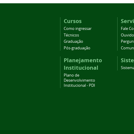
Cursos
Serv
Como ingressar
Fale C
Técnicos
Ouvido
Graduação
Pergun
Pós-graduação
Comuni
Planejamento
Sist
Institucional
Sistema
Plano de
Desenvolvimento
Institucional - PDI