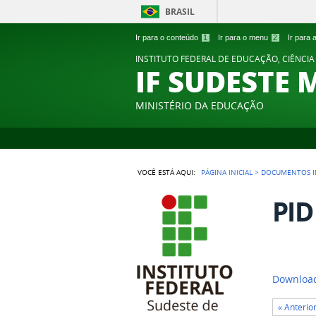
BRASIL
Ir para o conteúdo
1
Ir para o menu
2
Ir para
INSTITUTO FEDERAL DE EDUCAÇÃO, CIÊNCIA
IF SUDESTE 
MINISTÉRIO DA EDUCAÇÃO
VOCÊ ESTÁ AQUI:
PÁGINA INICIAL
>
DOCUMENTOS I
PID
Download
« Anterio