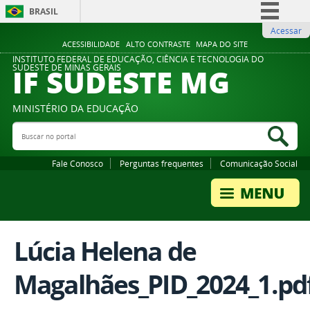
BRASIL
Acessar
Simplifique!
ACESSIBILIDADE
ALTO CONTRASTE
MAPA DO SITE
Comunica BR
INSTITUTO FEDERAL DE EDUCAÇÃO, CIÊNCIA E TECNOLOGIA DO
IF SUDESTE MG
SUDESTE DE MINAS GERAIS
Participe
Acesso à informação
MINISTÉRIO DA EDUCAÇÃO
Legislação
Buscar no portal
Bus
Canais
Fale Conosco
Perguntas frequentes
Comunicação Social
Lúcia Helena de
Magalhães_PID_2024_1.pd