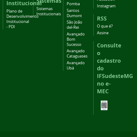
Sistemas
Institucional
Pomba
Instagram
Sistemas
Santos
Plano de
Institucionais
Dumont
Desenvolvimento
RSS
Institucional
São João
O que é?
- PDI
del-Rei
Assine
Avançado
Bom
Consulte
Sucesso
Avançado
o
Cataguases
cadastro
Avançado
do
Ubá
IFSudesteMG
no e-
MEC