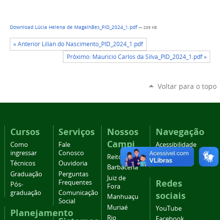
Download Lúcia Helena de Magalhães_PID_2024_1.pdf
— 289 KB
« Anterior Lilian do Nascimento_PID_2024_1.pdf
Próximo: Mauricio Carlos da Silva_PID_2024_1.pdf »
Voltar para o topo
Cursos
Serviços
Nossos
Navegação
Campi
Como
Fale
Acessibilidade
ingressar
Conosco
Mapa do
Reitoria
Técnicos
Ouvidoria
site
Barbacena
Graduação
Perguntas
Juiz de
Redes
Frequentes
Pós-
Fora
graduação
Comunicação
sociais
Manhuaçu
Social
Muriaé
YouTube
Planejamento
Rio
Facebook