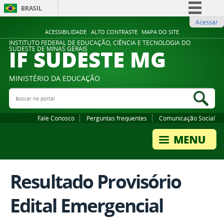
BRASIL
Acessar
Simplifique!
ACESSIBILIDADE
ALTO CONTRASTE
MAPA DO SITE
Comunica BR
INSTITUTO FEDERAL DE EDUCAÇÃO, CIÊNCIA E TECNOLOGIA DO
IF SUDESTE MG
SUDESTE DE MINAS GERAIS
Participe
Acesso à informação
MINISTÉRIO DA EDUCAÇÃO
Legislação
Buscar no portal
Bus
Canais
Fale Conosco
Perguntas frequentes
Comunicação Social
Resultado Provisório
Edital Emergencial