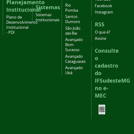
Planejamento
Rio
Facebook
Sistemas
Institucional
Pomba
Instagram
Sistemas
Santos
Plano de
Institucionais
Dumont
Desenvolvimento
RSS
Institucional
São João
O que é?
- PDI
del-Rei
Assine
Avançado
Bom
Consulte
Sucesso
Avançado
o
Cataguases
cadastro
Avançado
do
Ubá
IFSudesteMG
no e-
MEC