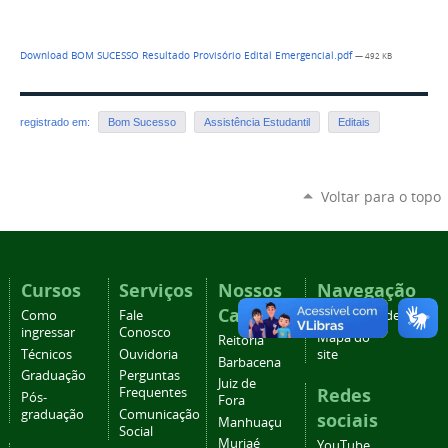
Download BOM SUCESSO Resultado Provisório Edital Emergencial.pdf
— 492 KB
registrado em:
Bom Sucesso
Assistência Estudantil
Editais
Voltar para o topo
Cursos
Serviços
Nossos
Navegação
Campi
Como
Fale
Acessibilidade
ingressar
Conosco
Mapa do
Reitoria
Técnicos
Ouvidoria
site
Barbacena
Graduação
Perguntas
Juiz de
Redes
Frequentes
Pós-
Fora
graduação
Comunicação
sociais
Manhuaçu
Social
Muriaé
YouTube