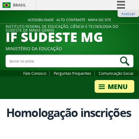
BRASIL
Acessar
Simplifique!
ACESSIBILIDADE
ALTO CONTRASTE
MAPA DO SITE
Comunica BR
INSTITUTO FEDERAL DE EDUCAÇÃO, CIÊNCIA E TECNOLOGIA DO
IF SUDESTE MG
SUDESTE DE MINAS GERAIS
Participe
Acesso à informação
MINISTÉRIO DA EDUCAÇÃO
Legislação
Buscar no portal
Bus
Canais
Fale Conosco
Perguntas frequentes
Comunicação Social
Homologação inscrições