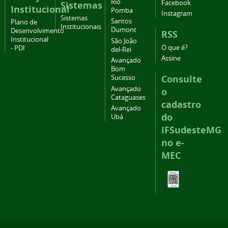
Rio
Facebook
Sistemas
Institucional
Pomba
Instagram
Sistemas
Santos
Plano de
Institucionais
Dumont
Desenvolvimento
RSS
Institucional
São João
O que é?
- PDI
del-Rei
Assine
Avançado
Bom
Consulte
Sucesso
Avançado
o
Cataguases
cadastro
Avançado
do
Ubá
IFSudesteMG
no e-
MEC