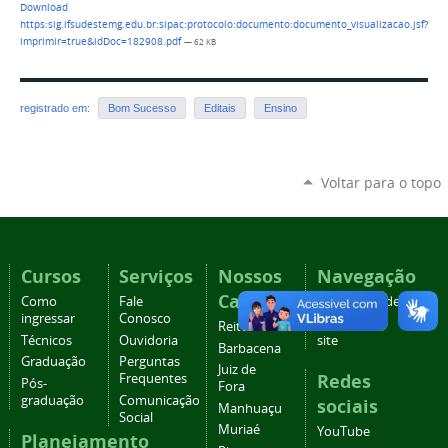
Download
https:sig.ifsudestemg.edu.br:sipac:protocolo:documento:documento_visualizacao.jsf?
imprimir=true&idDoc=182908.pdf
— 62 KB
registrado em:
Bom Sucesso
Editais
Ensino
Voltar para o topo
Cursos
Serviços
Nossos
Navegação
Campi
Como
Fale
Acessibilidade
ingressar
Conosco
Mapa do
Reitoria
Técnicos
Ouvidoria
site
Barbacena
Graduação
Perguntas
Juiz de
Redes
Frequentes
Pós-
Fora
graduação
Comunicação
sociais
Manhuaçu
Social
Muriaé
YouTube
Planejamento