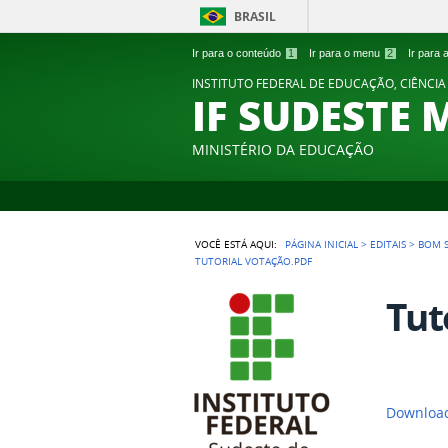
BRASIL
Ir para o conteúdo
1
Ir para o menu
2
Ir para
INSTITUTO FEDERAL DE EDUCAÇÃO, CIÊNCIA
IF SUDESTE 
MINISTÉRIO DA EDUCAÇÃO
VOCÊ ESTÁ AQUI:
PÁGINA INICIAL
>
EDITAIS
>
BOM 
TUTORIAL VOTAÇÃO.PDF
Tuto
Download 