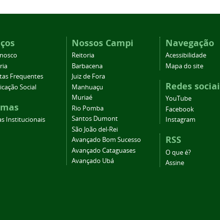
iços
Nossos Campi
Navegação
onosco
Reitoria
Acessibilidade
ria
Barbacena
Mapa do site
tas Frequentes
Juiz de Fora
Redes sociai
cação Social
Manhuaçu
Muriaé
YouTube
emas
Rio Pomba
Facebook
Santos Dumont
s Institucionais
Instagram
São João del-Rei
RSS
Avançado Bom Sucesso
Avançado Cataguases
O que é?
Avançado Ubá
Assine