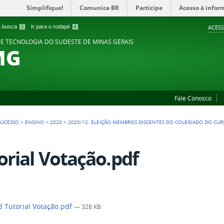
Simplifique!
Comunica BR
Participe
Acesso à infor
 a busca
3
Ir para o rodapé
4
ACESS
 E TECNOLOGIA DO SUDESTE DE MINAS GERAIS
MG
Fale Conosco
SUCESSO
>
ENSINO
>
2020
>
2020/12: ELEIÇÃO MEMBROS DISCENTES DO COLEGIADO DO CUR
rial Votação.pdf
Tutorial Votação.pdf
— 328 KB