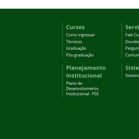
Cursos
Serv
Como ingressar
Fale C
Técnicos
Ouvido
Graduação
Pergun
Pós-graduação
Comuni
Planejamento
Sist
Institucional
Sistema
Plano de
Desenvolvimento
Institucional - PDI