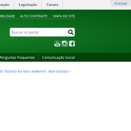
Acessar
mação
Legislação
Canais
IBILIDADE
ALTO CONTRASTE
MAPA DO SITE
Buscar no portal
Buscar no portal
YouTube
Instagram
Facebook
Perguntas frequentes
Comunicação Social
SO TÉCNICO EM MEIO AMBIENTE - BOM SUCESSO
>