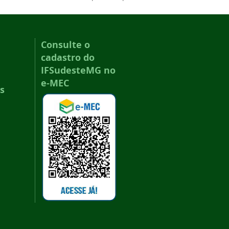
Consulte o
cadastro do
IFSudesteMG no
e-MEC
s