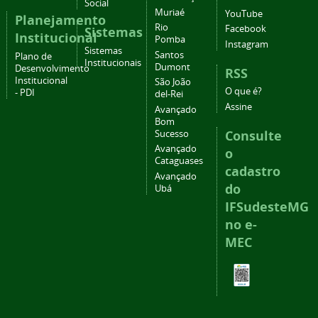
Social
Muriaé
YouTube
Planejamento
Rio
Facebook
Sistemas
Institucional
Pomba
Instagram
Sistemas
Santos
Plano de
Institucionais
Dumont
Desenvolvimento
RSS
Institucional
São João
O que é?
- PDI
del-Rei
Assine
Avançado
Bom
Consulte
Sucesso
Avançado
o
Cataguases
cadastro
Avançado
do
Ubá
IFSudesteMG
no e-
MEC