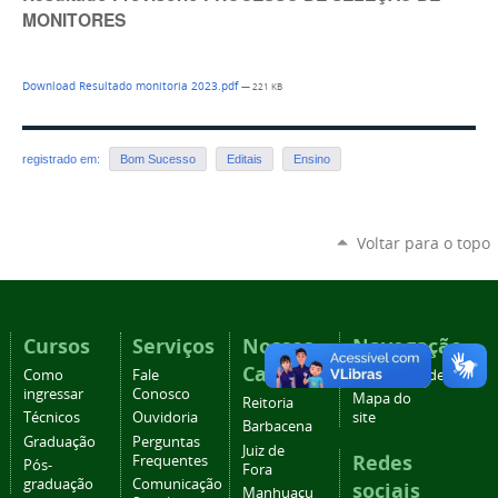
MONITORES
Download Resultado monitoria 2023.pdf
— 221 KB
registrado em:
Bom Sucesso
Editais
Ensino
Voltar para o topo
Cursos
Serviços
Nossos
Navegação
Campi
Como
Fale
Acessibilidade
ingressar
Conosco
Mapa do
Reitoria
Técnicos
Ouvidoria
site
Barbacena
Graduação
Perguntas
Juiz de
Redes
Frequentes
Pós-
Fora
graduação
Comunicação
sociais
Manhuaçu