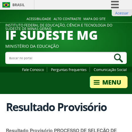
BRASIL
Acessar
Simplifique!
ACESSIBILIDADE
ALTO CONTRASTE
MAPA DO SITE
Comunica BR
INSTITUTO FEDERAL DE EDUCAÇÃO, CIÊNCIA E TECNOLOGIA DO
IF SUDESTE MG
SUDESTE DE MINAS GERAIS
Participe
Acesso à informação
MINISTÉRIO DA EDUCAÇÃO
Legislação
Buscar no portal
Bus
Canais
Fale Conosco
Perguntas frequentes
Comunicação Social
Resultado Provisório
Resultado Provisório PROCESSO DE SELEÇÃO DE