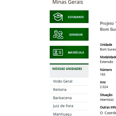
Projeto 
Bom Suc
Unidade
Bom Suces
Modalidad
Extensão
NOSSAS UNIDADES
Número
165
Visão Geral
Ano
2.024
Reitoria
Situação
Barbacena
Aberto(a)
Juiz de Fora
Outras In
O Coorde
Manhuaçu