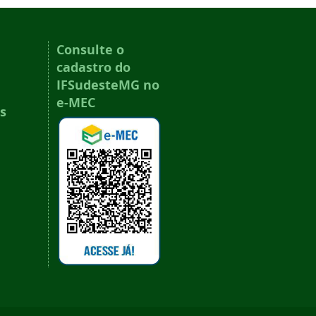
Consulte o
cadastro do
IFSudesteMG no
e-MEC
s