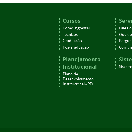
Cursos
Serv
Como ingressar
Fale C
Técnicos
Ouvido
Graduação
Pergun
Pós-graduação
Comuni
Planejamento
Sist
Institucional
Sistema
Plano de
Desenvolvimento
Institucional - PDI