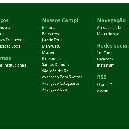
iços
Nossos Campi
Navegação
onosco
Reitoria
Acessibilidade
ria
Barbacena
Mapa do site
tas Frequentes
Juiz de Fora
Redes sociai
cação Social
Manhuaçu
Muriaé
YouTube
emas
Rio Pomba
Facebook
Santos Dumont
s Institucionais
Instagram
São João del-Rei
RSS
Avançado Bom Sucesso
Avançado Cataguases
O que é?
Avançado Ubá
Assine