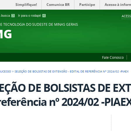
Simplifique!
Comunica BR
Participe
Acesso à infor
 a busca
3
Ir para o rodapé
4
ACESS
 E TECNOLOGIA DO SUDESTE DE MINAS GERAIS
MG
Fale Conosco
SUCESSO
>
SELEÇÃO DE BOLSISTAS DE EXTENSÃO - EDITAL DE REFERÊNCIA Nº 2024/02 -PIAEX
EÇÃO DE BOLSISTAS DE EXTE
referência nº 2024/02 -PIAE