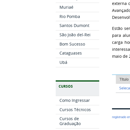
externa 
Muriaé
Avança
Rio Pomba
Desenvol
Santos Dumont
Estão se
São João del-Rei
para alu
carga ho
Bom Sucesso
interessa
Cataguases
maio de 
Ubá
Título
CURSOS
Seleca
Como Ingressar
Cursos Técnicos
registrado 
Cursos de
Graduação