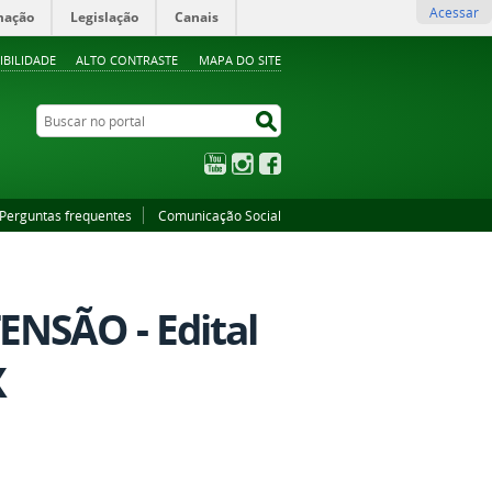
Acessar
mação
Legislação
Canais
IBILIDADE
ALTO CONTRASTE
MAPA DO SITE
Buscar no portal
Buscar no portal
YouTube
Instagram
Facebook
Perguntas frequentes
Comunicação Social
NSÃO - Edital
X