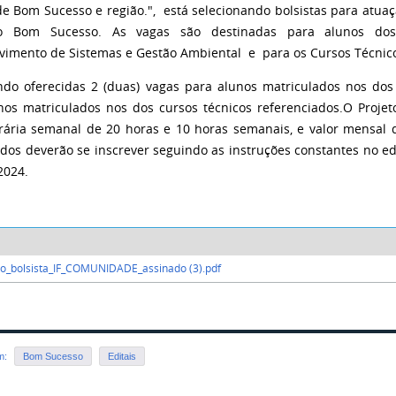
de Bom Sucesso e região.", está selecionando bolsistas para atu
do Bom Sucesso.
As vagas são destinadas para alunos do
vimento de Sistemas e Gestão Ambiental e para os Cursos Técnic
ndo oferecidas 2 (duas) vagas para alunos matriculados nos do
nos matriculados nos dos cursos técnicos referenciados.O Proje
rária semanal de 20 horas e 10 horas semanais, e valor mensal 
dos deverão se inscrever seguindo as instruções constantes no edi
2024.
o_bolsista_IF_COMUNIDADE_assinado (3).pdf
em:
Bom Sucesso
Editais