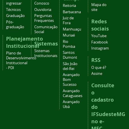
ingressar
Conosco
Mapa do
Reitoria
Técnicos
Ouvidoria
site
Barbacena
Graduação
Perguntas
Juiz de
Redes
Frequentes
Pós-
Fora
graduação
Comunicação
sociais
Manhuaçu
Social
Muriaé
YouTube
Planejamento
Rio
Facebook
Sistemas
Institucional
Pomba
Instagram
Sistemas
Santos
Plano de
Institucionais
Dumont
Desenvolvimento
RSS
Institucional
São João
O que é?
- PDI
del-Rei
Assine
Avançado
Bom
Consulte
Sucesso
Avançado
o
Cataguases
cadastro
Avançado
do
Ubá
IFSudesteMG
no e-
MEC