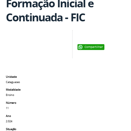
Formação Inicial e
Continuada - FIC
Compartilhar
Unidade
Cataguases
Modalidade
Ensino
Número
11
Ano
2.024
Situação