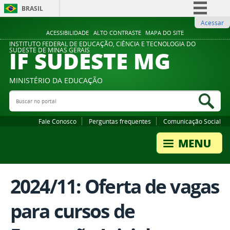
BRASIL
Acessar
Simplifique!
ACESSIBILIDADE
ALTO CONTRASTE
MAPA DO SITE
Comunica BR
INSTITUTO FEDERAL DE EDUCAÇÃO, CIÊNCIA E TECNOLOGIA DO
IF SUDESTE MG
SUDESTE DE MINAS GERAIS
Participe
Acesso à informação
MINISTÉRIO DA EDUCAÇÃO
Legislação
Buscar no portal
Bus
Canais
Fale Conosco
Perguntas frequentes
Comunicação Social
2024/11: Oferta de vagas
para cursos de