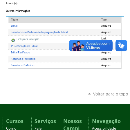
Aberto(a)
Outras Informações
Título
Tipo
Edital
Arquivo
Resultado de Pedidos de Impugnação de Edital
Arquivo
Link
Link para inscrição
1ª Retificação de Edital
Arquivo
Edital Retificado
Arquivo
Resultado Provisório
Arquivo
Resultado Definitivo
Arquivo
Voltar para o topo
Cursos
Serviços
Nossos
Navegação
Campi
Como
Fale
Acessibilidade