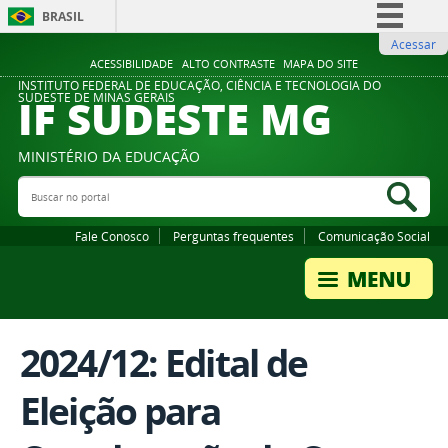
BRASIL
Acessar
Simplifique!
ACESSIBILIDADE
ALTO CONTRASTE
MAPA DO SITE
Comunica BR
INSTITUTO FEDERAL DE EDUCAÇÃO, CIÊNCIA E TECNOLOGIA DO
IF SUDESTE MG
SUDESTE DE MINAS GERAIS
Participe
Acesso à informação
MINISTÉRIO DA EDUCAÇÃO
Legislação
Buscar no portal
Bus
Canais
Fale Conosco
Perguntas frequentes
Comunicação Social
2024/12: Edital de
Eleição para