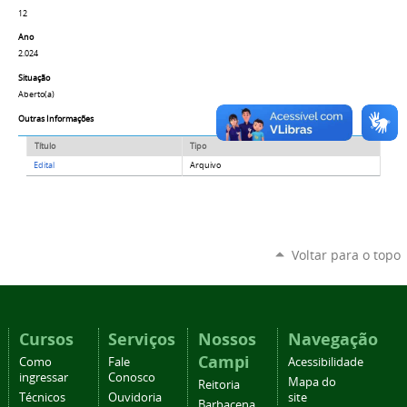
12
Ano
2.024
Situação
Aberto(a)
Outras Informações
Título
Tipo
Edital
Arquivo
Voltar para o topo
Cursos
Serviços
Nossos
Navegação
Campi
Como
Fale
Acessibilidade
ingressar
Conosco
Mapa do
Reitoria
Técnicos
Ouvidoria
site
Barbacena