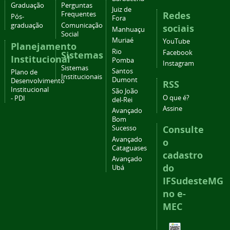
Graduação
Perguntas
Juiz de
Redes
Frequentes
Pós-
Fora
graduação
Comunicação
sociais
Manhuaçu
Social
Muriaé
YouTube
Planejamento
Rio
Facebook
Sistemas
Institucional
Pomba
Instagram
Sistemas
Santos
Plano de
Institucionais
Dumont
Desenvolvimento
RSS
Institucional
São João
O que é?
- PDI
del-Rei
Assine
Avançado
Bom
Consulte
Sucesso
Avançado
o
Cataguases
cadastro
Avançado
do
Ubá
IFSudesteMG
no e-
MEC