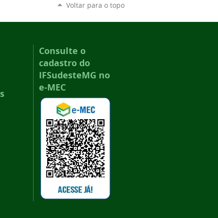
Voltar para o topo
Consulte o
cadastro do
IFSudesteMG no
e-MEC
s