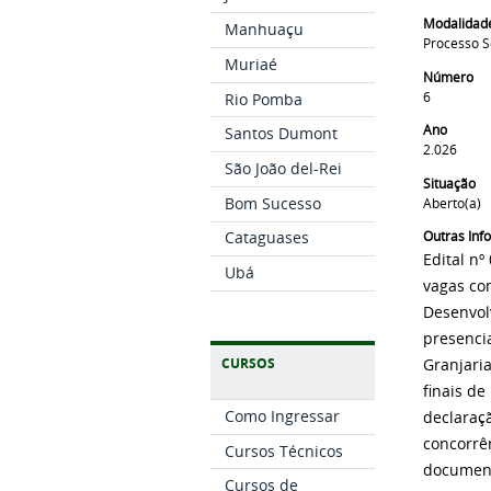
Modalidad
Manhuaçu
Processo S
Muriaé
Número
6
Rio Pomba
Ano
Santos Dumont
2.026
São João del-Rei
Situação
Bom Sucesso
Aberto(a)
Outras In
Cataguases
Edital n
Ubá
vagas co
Desenvol
presenci
CURSOS
Granjaria
finais d
Como Ingressar
declaraç
concorrên
Cursos Técnicos
document
Cursos de