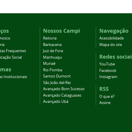
iços
Nossos Campi
Navegação
onosco
Reitoria
Acessibilidade
ria
Barbacena
Mapa do site
tas Frequentes
Juiz de Fora
Redes sociai
cação Social
Manhuaçu
Muriaé
YouTube
emas
Rio Pomba
Facebook
Santos Dumont
s Institucionais
Instagram
São João del-Rei
RSS
Avançado Bom Sucesso
Avançado Cataguases
O que é?
Avançado Ubá
Assine