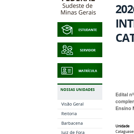
202
IN
CA
NOSSAS UNIDADES
Edital n
complem
Visão Geral
Ensino 
Reitoria
Barbacena
Unidade
Cataguase
Juiz de Fora