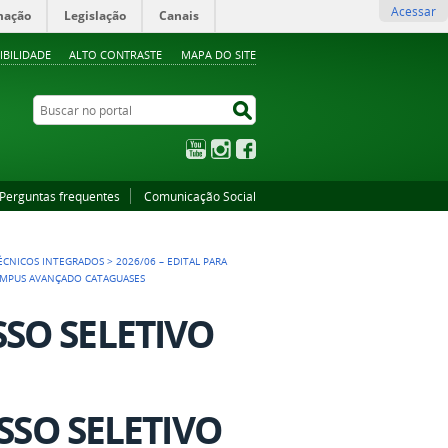
Acessar
mação
Legislação
Canais
IBILIDADE
ALTO CONTRASTE
MAPA DO SITE
Buscar no portal
Buscar no portal
YouTube
Instagram
Facebook
Perguntas frequentes
Comunicação Social
TÉCNICOS INTEGRADOS
>
2026/06 – EDITAL PARA
CAMPUS AVANÇADO CATAGUASES
SSO SELETIVO
SO SELETIVO