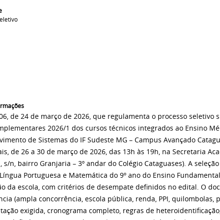
e
eletivo
formações
º 06, de 24 de março de 2026, que regulamenta o processo seletivo
mplementares 2026/1 dos cursos técnicos integrados ao Ensino M
vimento de Sistemas do IF Sudeste MG – Campus Avançado Cataguas
ais, de 26 a 30 de março de 2026, das 13h às 19h, na Secretaria 
, s/n, bairro Granjaria – 3º andar do Colégio Cataguases). A seleçã
e Língua Portuguesa e Matemática do 9º ano do Ensino Fundamental
ão da escola, com critérios de desempate definidos no edital. O d
cia (ampla concorrência, escola pública, renda, PPI, quilombolas, 
ação exigida, cronograma completo, regras de heteroidentificação