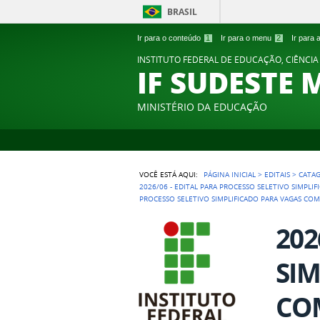
BRASIL
Ir para o conteúdo
1
Ir para o menu
2
Ir para
INSTITUTO FEDERAL DE EDUCAÇÃO, CIÊNCIA
IF SUDESTE 
MINISTÉRIO DA EDUCAÇÃO
VOCÊ ESTÁ AQUI:
PÁGINA INICIAL
>
EDITAIS
>
CATA
2026/06 - EDITAL PARA PROCESSO SELETIVO SIMPL
PROCESSO SELETIVO SIMPLIFICADO PARA VAGAS CO
202
SIM
CO