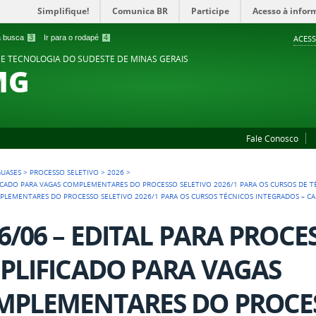
Simplifique!
Comunica BR
Participe
Acesso à infor
 a busca
3
Ir para o rodapé
4
ACESS
 E TECNOLOGIA DO SUDESTE DE MINAS GERAIS
MG
Fale Conosco
GUASES
>
PROCESSO SELETIVO
>
2026
>
IFICADO PARA VAGAS COMPLEMENTARES DO PROCESSO SELETIVO 2026/1 PARA OS CURSOS DE 
MPLEMENTARES DO PROCESSO SELETIVO 2026/1 PARA OS CURSOS TÉCNICOS INTEGRADOS – 
6/06 – EDITAL PARA PROCE
PLIFICADO PARA VAGAS
MPLEMENTARES DO PROCES