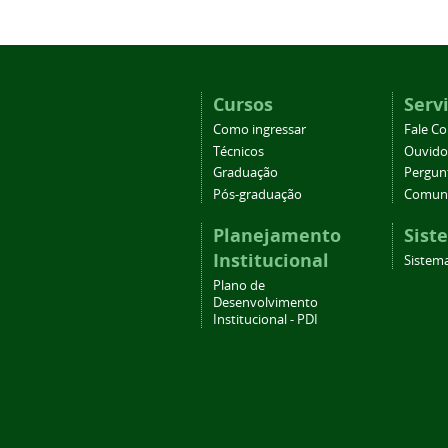
Cursos
Serv
Como ingressar
Fale C
Técnicos
Ouvido
Graduação
Pergun
Pós-graduação
Comuni
Planejamento
Sist
Institucional
Sistema
Plano de
Desenvolvimento
Institucional - PDI