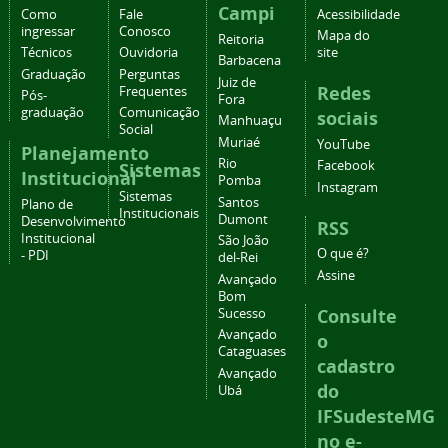
Campi
Como
Fale
Acessibilidade
ingressar
Conosco
Mapa do
Reitoria
Técnicos
Ouvidoria
site
Barbacena
Graduação
Perguntas
Juiz de
Redes
Frequentes
Pós-
Fora
graduação
Comunicação
sociais
Manhuaçu
Social
Muriaé
YouTube
Planejamento
Rio
Facebook
Sistemas
Institucional
Pomba
Instagram
Sistemas
Santos
Plano de
Institucionais
Dumont
Desenvolvimento
RSS
Institucional
São João
O que é?
- PDI
del-Rei
Assine
Avançado
Bom
Consulte
Sucesso
Avançado
o
Cataguases
cadastro
Avançado
do
Ubá
IFSudesteMG
no e-