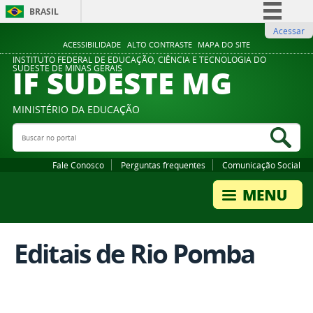
BRASIL
Acessar
Simplifique!
ACESSIBILIDADE
ALTO CONTRASTE
MAPA DO SITE
Comunica BR
INSTITUTO FEDERAL DE EDUCAÇÃO, CIÊNCIA E TECNOLOGIA DO
IF SUDESTE MG
SUDESTE DE MINAS GERAIS
Participe
Acesso à informação
MINISTÉRIO DA EDUCAÇÃO
Legislação
Buscar no portal
Bus
Canais
Fale Conosco
Perguntas frequentes
Comunicação Social
Editais de Rio Pomba