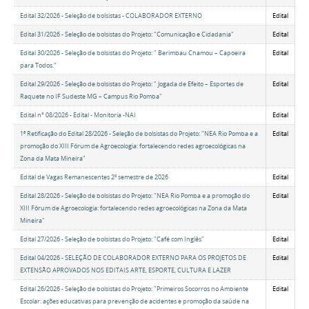
Edital 32/2026 - Seleção de bolsistas - COLABORADOR EXTERNO
Edital
Edital 31/2026 - Seleção de bolsistas do Projeto: "Comunicação e Cidadania"
Edital
Edital 30/2026 - Seleção de bolsistas do Projeto: " Berimbau Chamou – Capoeira
Edital
para Todos."
Edital 29/2026 - Seleção de bolsistas do Projeto: " Jogada de Efeito – Esportes de
Edital
Raquete no IF Sudeste MG – Campus Rio Pomba"
Edital n° 08/2026 - Edital - Monitoria -NAI
Edital
1ª Retificação do Edital 28/2026 - Seleção de bolsistas do Projeto: "NEA Rio Pomba e a
Edital
promoção do XIII Fórum de Agroecologia: fortalecendo redes agroecológicas na
Zona da Mata Mineira"
Edital de Vagas Remanescentes 2º semestre de 2026
Edital
Edital 28/2026 - Seleção de bolsistas do Projeto: "NEA Rio Pomba e a promoção do
Edital
XIII Fórum de Agroecologia: fortalecendo redes agroecológicas na Zona da Mata
Mineira"
Edital 27/2026 - Seleção de bolsistas do Projeto: "Café com Inglês"
Edital
Edital 04/2026 - SELEÇÃO DE COLABORADOR EXTERNO PARA OS PROJETOS DE
Edital
EXTENSÃO APROVADOS NOS EDITAIS ARTE, ESPORTE, CULTURA E LAZER
Edital 26/2026 - Seleção de bolsistas do Projeto: "Primeiros Socorros no Ambiente
Edital
Escolar: ações educativas para prevenção de acidentes e promoção da saúde na