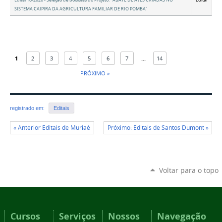
Edital 18/2026 - Seleção de bolsistas do Projeto: "ABATE DE AVES CRIADAS NO
Edital
SISTEMA CAIPIRA DA AGRICULTURA FAMILIAR DE RIO POMBA"
1
2
3
4
5
6
7
...
14
PRÓXIMO »
registrado em:
Editais
« Anterior Editais de Muriaé
Próximo: Editais de Santos Dumont »
Voltar para o topo
Cursos
Serviços
Nossos
Navegação