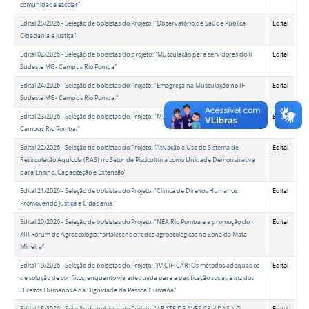
comunidade escolar"
Edital 25/2026 - Seleção de bolsistas do Projeto: "Observatório de Saúde Pública,
Edital
Cidadania e Justiça"
Edital 02/2026 - Seleção de bolsistas do projeto: "Musculação para servidores do IF
Edital
Sudeste MG- Campus Rio Pomba"
Edital 24/2026 - Seleção de bolsistas do Projeto: "Emagreça na Musculação no IF
Edital
Sudeste MG- Campus Rio Pomba."
Edital 23/2026 - Seleção de bolsistas do Projeto: "Musculação no IF Sudeste MG-
Edital
Campus Rio Pomba."
Edital 22/2026 - Seleção de bolsistas do Projeto: “Ativação e Uso de Sistema de
Edital
Recirculação Aquícola (RAS) no Setor de Piscicultura como Unidade Demonstrativa
para Ensino, Capacitação e Extensão”
Edital 21/2026 - Seleção de bolsistas do Projeto: "Clínica de Direitos Humanos:
Edital
Promovendo Justiça e Cidadania."
Edital 20/2026 - Seleção de bolsistas do Projeto: "NEA Rio Pomba e a promoção do
Edital
XIII Fórum de Agroecologia: fortalecendo redes agroecológicas na Zona da Mata
Mineira"
Edital 19/2026 - Seleção de bolsistas do Projeto: "PACIFICAR: Os métodos adequados
Edital
de solução de conflitos, enquanto via adequada para a pacificação social, à luz dos
Direitos Humanos e da Dignidade da Pessoa Humana"