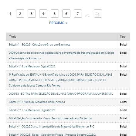
1
2
3
4
5
6
7
...
14
PRÓXIMO »
Título
Tipo
Edital n° 15/2026 - Colação de Grau em Gabinete
Edital
2026/06:Edital de disciplinas isoladas para o Programa de Pós-graduação em Ciência
Edital
e Tecnologia de Alimentos
Edital Nº 14 de Mediador Digital 2026
Edital
1ª Retificação ao EDITAL Nº 33, de 07 de julho de 2026, PARA SELEÇÃO DE ALUNAS
Edital
PARA O PROGRAMA MULHERES MIL - MODALIDADE PRESENCIAL - Curso FIC
Cuidadora de Idosos Campus Rio Pomba
2026/33 - EDITAL PARA SELEÇÃO DE ALUNAS PARA O PROGRAMA MULHERES MIL
Edital
Edital Nº 12 /2026 de Monitoria Remunerada
Edital
Edital Nº 11 de Mediador Digital 2026
Edital
Edital Eleição Coordenador Curso Técnico Integrado em Zootecnia
Edital
Edital Nº 10/2026 Curso Intermediário de Matemática Elementar FIC
Edital
Edital n° 09/2026 - Edital - Seleção de Fiscais - Processo Seletivo 2026/2
Edital