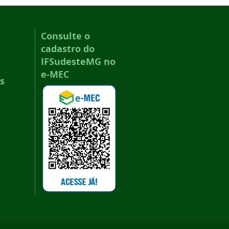
Consulte o
cadastro do
IFSudesteMG no
e-MEC
s