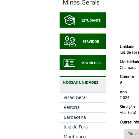
Unidade
Juiz de For
Modalidad
Chamada P
Número
9
NOSSAS UNIDADES
Ano
Visão Geral
2.024
Reitoria
Situação
Aberto(a)
Barbacena
Outras In
Juiz de Fora
Título
Manhuaçu