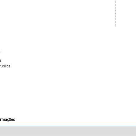
a
e
ública
formações