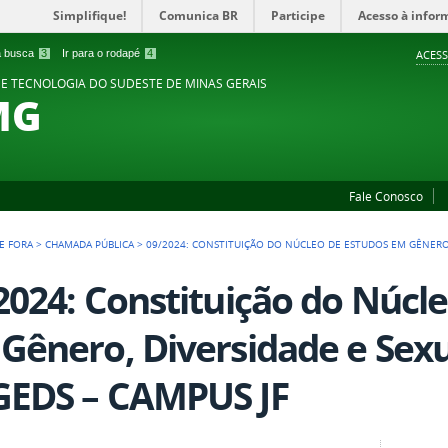
Simplifique!
Comunica BR
Participe
Acesso à infor
 a busca
3
Ir para o rodapé
4
ACESS
 E TECNOLOGIA DO SUDESTE DE MINAS GERAIS
MG
Fale Conosco
DE FORA
>
CHAMADA PÚBLICA
>
09/2024: CONSTITUIÇÃO DO NÚCLEO DE ESTUDOS EM GÊNERO, 
2024: Constituição do Núcl
Gênero, Diversidade e Sexu
EDS – CAMPUS JF