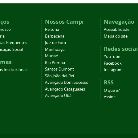
iços
Nossos Campi
Navegação
onosco
Reitoria
Acessibilidade
ria
Barbacena
Mapa do site
tas Frequentes
Juiz de Fora
Redes sociai
cação Social
Manhuaçu
Muriaé
YouTube
emas
Rio Pomba
Facebook
Santos Dumont
s Institucionais
Instagram
São João del-Rei
RSS
Avançado Bom Sucesso
Avançado Cataguases
O que é?
Avançado Ubá
Assine