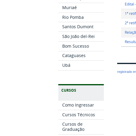
Muriaé
1ª ret
Rio Pomba
2ª ret
Santos Dumont
Relaçã
São João del-Rei
Result
Bom Sucesso
Cataguases
Ubá
registrado 
CURSOS
Como Ingressar
Cursos Técnicos
Cursos de
Graduação