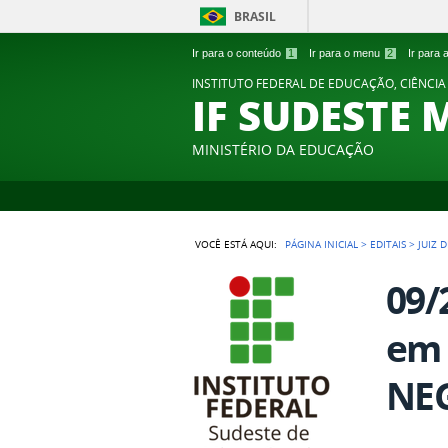
BRASIL
Ir para o conteúdo
1
Ir para o menu
2
Ir para
INSTITUTO FEDERAL DE EDUCAÇÃO, CIÊNCIA
IF SUDESTE 
MINISTÉRIO DA EDUCAÇÃO
VOCÊ ESTÁ AQUI:
PÁGINA INICIAL
>
EDITAIS
>
JUIZ 
09/
em 
NEG