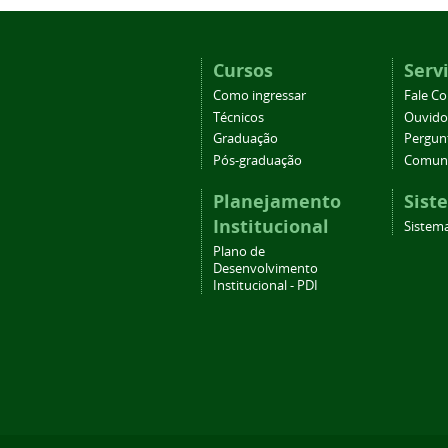
Cursos
Serv
Como ingressar
Fale C
Técnicos
Ouvido
Graduação
Pergun
Pós-graduação
Comuni
Planejamento
Sist
Institucional
Sistema
Plano de
Desenvolvimento
Institucional - PDI