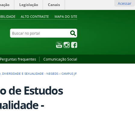
Acessar
mação
Legislação
Canais
IBILIDADE
ALTO CONTRASTE
MAPA DO SITE
Buscar no portal
Buscar no portal
YouTube
Instagram
Facebook
Perguntas frequentes
Comunicação Social
DIVERSIDADE E SEXUALIDADE - NEGEDS – CAMPUS JF
eo de Estudos
alidade -