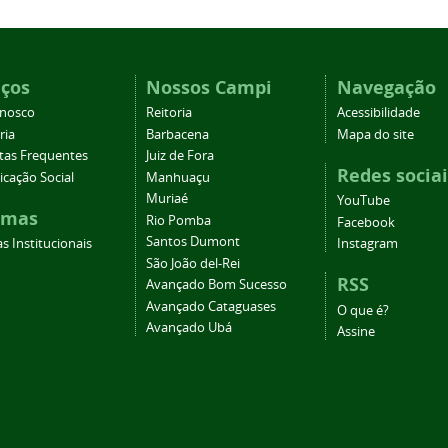
iços
Nossos Campi
Navegação
onosco
Reitoria
Acessibilidade
ria
Barbacena
Mapa do site
tas Frequentes
Juiz de Fora
Redes sociai
cação Social
Manhuaçu
Muriaé
YouTube
emas
Rio Pomba
Facebook
Santos Dumont
s Institucionais
Instagram
São João del-Rei
RSS
Avançado Bom Sucesso
Avançado Cataguases
O que é?
Avançado Ubá
Assine