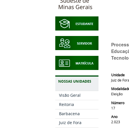
Process
Educaçã
Tecnolo
Unidade
Juiz de For
NOSSAS UNIDADES
Modalidad
Eleição
Visão Geral
Número
Reitoria
17
Barbacena
Ano
2.023
Juiz de Fora