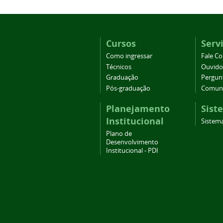
Cursos
Serv
Como ingressar
Fale C
Técnicos
Ouvido
Graduação
Pergun
Pós-graduação
Comuni
Planejamento
Sist
Institucional
Sistema
Plano de
Desenvolvimento
Institucional - PDI