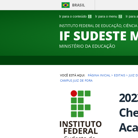
BRASIL
Ir para o conteúdo
1
Ir para o menu
2
Ir para
INSTITUTO FEDERAL DE EDUCAÇÃO, CIÊNCIA
IF SUDESTE 
MINISTÉRIO DA EDUCAÇÃO
VOCÊ ESTÁ AQUI:
PÁGINA INICIAL
>
EDITAIS
>
JUIZ 
CAMPUS JUIZ DE FORA
202
Che
Aca