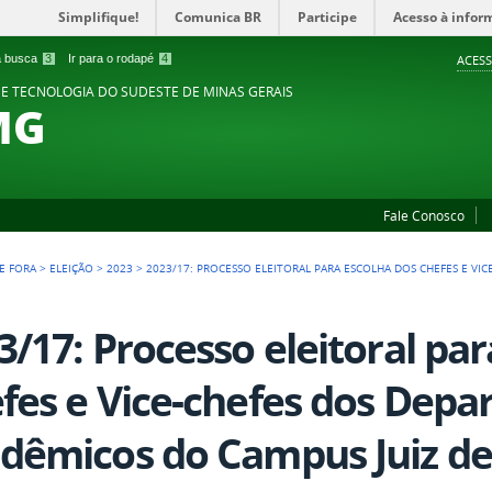
Simplifique!
Comunica BR
Participe
Acesso à infor
 a busca
3
Ir para o rodapé
4
ACESS
 E TECNOLOGIA DO SUDESTE DE MINAS GERAIS
MG
Fale Conosco
DE FORA
>
ELEIÇÃO
>
2023
>
2023/17: PROCESSO ELEITORAL PARA ESCOLHA DOS CHEFES E V
3/17: Processo eleitoral pa
fes e Vice-chefes dos Dep
dêmicos do Campus Juiz de