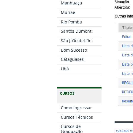
Situação
Manhuaçu
Aberto(a)
Muriaé
Outras In
Rio Pomba
Título
Santos Dumont
Edital
São João del-Rei
Lista 
Bom Sucesso
Lista 
Cataguases
Lista 
Ubá
Lista 
REGUL
RETIF
CURSOS
Result
Como Ingressar
Cursos Técnicos
Cursos de
registrado 
Graduação