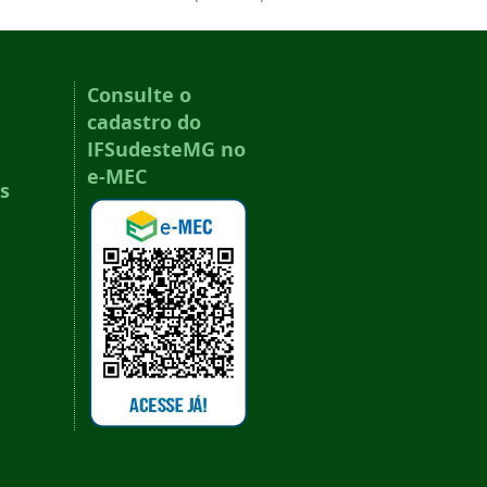
Consulte o
cadastro do
IFSudesteMG no
e-MEC
s