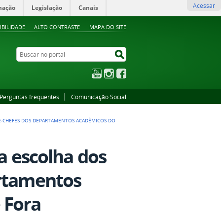
Acessar
mação
Legislação
Canais
IBILIDADE
ALTO CONTRASTE
MAPA DO SITE
Buscar no portal
Buscar no portal
YouTube
Instagram
Facebook
Perguntas frequentes
Comunicação Social
ICE-CHEFES DOS DEPARTAMENTOS ACADÊMICOS DO
ra escolha dos
artamentos
 Fora