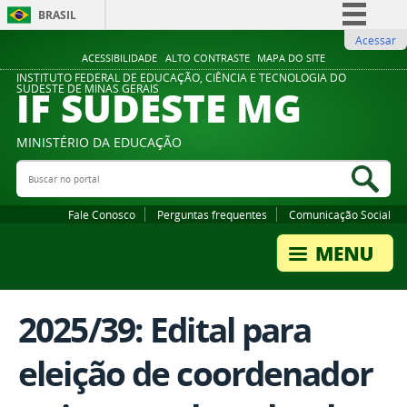
BRASIL
Acessar
Simplifique!
ACESSIBILIDADE
ALTO CONTRASTE
MAPA DO SITE
Comunica BR
INSTITUTO FEDERAL DE EDUCAÇÃO, CIÊNCIA E TECNOLOGIA DO
IF SUDESTE MG
SUDESTE DE MINAS GERAIS
Participe
Acesso à informação
MINISTÉRIO DA EDUCAÇÃO
Legislação
Buscar no portal
Bus
Canais
Fale Conosco
Perguntas frequentes
Comunicação Social
2025/39: Edital para
eleição de coordenador