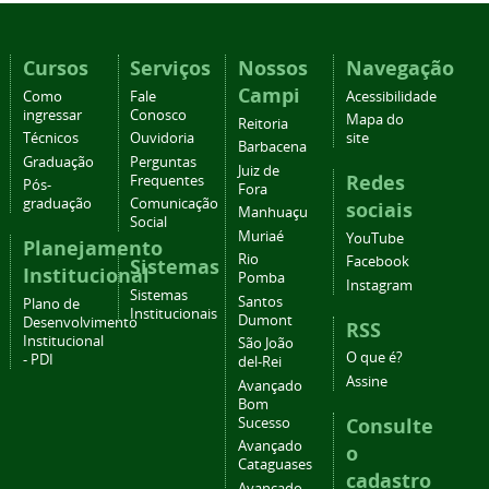
Cursos
Serviços
Nossos
Navegação
Campi
Como
Fale
Acessibilidade
ingressar
Conosco
Mapa do
Reitoria
Técnicos
Ouvidoria
site
Barbacena
Graduação
Perguntas
Juiz de
Redes
Frequentes
Pós-
Fora
graduação
Comunicação
sociais
Manhuaçu
Social
Muriaé
YouTube
Planejamento
Rio
Facebook
Sistemas
Institucional
Pomba
Instagram
Sistemas
Santos
Plano de
Institucionais
Dumont
Desenvolvimento
RSS
Institucional
São João
O que é?
- PDI
del-Rei
Assine
Avançado
Bom
Consulte
Sucesso
Avançado
o
Cataguases
cadastro
Avançado