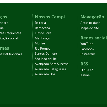
iços
Nossos Campi
Navegação
onosco
Reitoria
Acessibilidade
ria
Barbacena
Mapa do site
tas Frequentes
Juiz de Fora
Redes sociai
cação Social
Manhuaçu
Muriaé
YouTube
emas
Rio Pomba
Facebook
Santos Dumont
s Institucionais
Instagram
São João del-Rei
RSS
Avançado Bom Sucesso
Avançado Cataguases
O que é?
Avançado Ubá
Assine