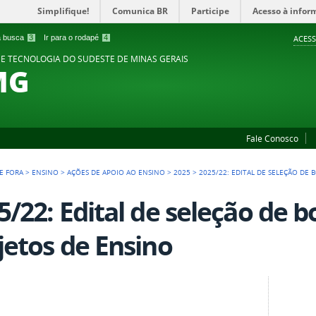
Simplifique!
Comunica BR
Participe
Acesso à infor
 a busca
3
Ir para o rodapé
4
ACESS
 E TECNOLOGIA DO SUDESTE DE MINAS GERAIS
MG
Fale Conosco
DE FORA
>
ENSINO
>
AÇÕES DE APOIO AO ENSINO
>
2025
>
2025/22: EDITAL DE SELEÇÃO DE 
5/22: Edital de seleção de b
jetos de Ensino