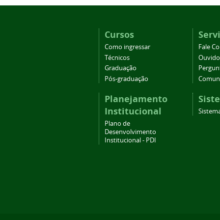
Cursos
Serv
Como ingressar
Fale C
Técnicos
Ouvido
Graduação
Pergun
Pós-graduação
Comuni
Planejamento
Sist
Institucional
Sistema
Plano de
Desenvolvimento
Institucional - PDI