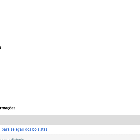
a
e
formações
 para seleção dos bolsistas
exos editáveis