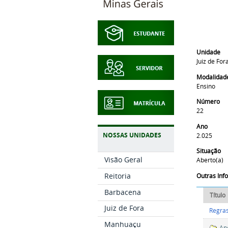
Unidade
Juiz de For
Modalidad
Ensino
Número
22
Ano
NOSSAS UNIDADES
2.025
Situação
Visão Geral
Aberto(a)
Reitoria
Outras In
Barbacena
Título
Juiz de Fora
Regras
Manhuaçu
An