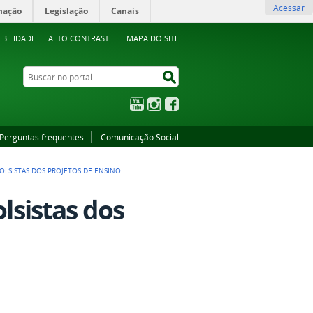
Acessar
mação
Legislação
Canais
IBILIDADE
ALTO CONTRASTE
MAPA DO SITE
Buscar no portal
Buscar no portal
YouTube
Instagram
Facebook
Perguntas frequentes
Comunicação Social
BOLSISTAS DOS PROJETOS DE ENSINO
olsistas dos