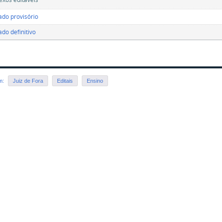
ado provisório
ado definitivo
em:
Juiz de Fora
Editais
Ensino