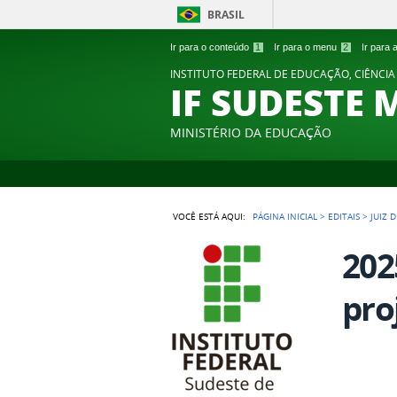
BRASIL
Ir para o conteúdo
1
Ir para o menu
2
Ir para
INSTITUTO FEDERAL DE EDUCAÇÃO, CIÊNCIA
IF SUDESTE 
MINISTÉRIO DA EDUCAÇÃO
VOCÊ ESTÁ AQUI:
PÁGINA INICIAL
>
EDITAIS
>
JUIZ 
202
pro