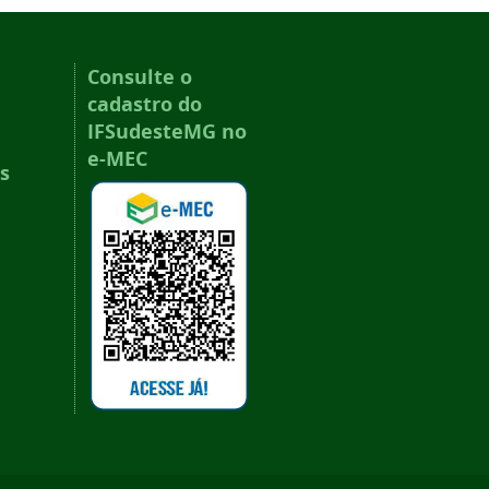
Consulte o
cadastro do
IFSudesteMG no
e-MEC
s