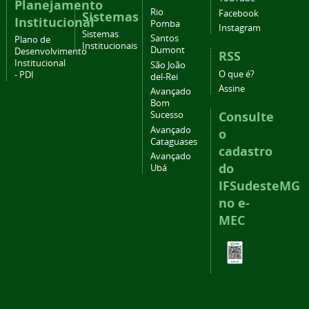
Planejamento
Rio
Facebook
Sistemas
Institucional
Pomba
Instagram
Sistemas
Santos
Plano de
Institucionais
Dumont
Desenvolvimento
RSS
Institucional
São João
O que é?
- PDI
del-Rei
Assine
Avançado
Bom
Consulte
Sucesso
Avançado
o
Cataguases
cadastro
Avançado
do
Ubá
IFSudesteMG
no e-
MEC