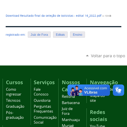
Download Resultado final da seleção de bolsistas - edital 16_2022.pdf
— 13 KB
registrado em:
Juiz de Fora
Editais
Ensino
Voltar para o topo
Cursos
Serviços
Nossos
Navegação
Campi
Como
Fale
Acessibilidade
ingressar
Conosco
Mapa do
Reitoria
Técnicos
Ouvidoria
site
Barbacena
Graduação
Perguntas
Juiz de
Redes
Frequentes
Pós-
Fora
graduação
Comunicação
sociais
Manhuaçu
Social
Muriaé
YouTube