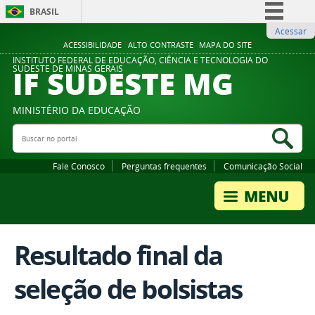
BRASIL
Acessar
Simplifique!
ACESSIBILIDADE
ALTO CONTRASTE
MAPA DO SITE
Comunica BR
INSTITUTO FEDERAL DE EDUCAÇÃO, CIÊNCIA E TECNOLOGIA DO
IF SUDESTE MG
SUDESTE DE MINAS GERAIS
Participe
Acesso à informação
MINISTÉRIO DA EDUCAÇÃO
Legislação
Buscar no portal
Bus
Canais
Fale Conosco
Perguntas frequentes
Comunicação Social
Resultado final da
seleção de bolsistas