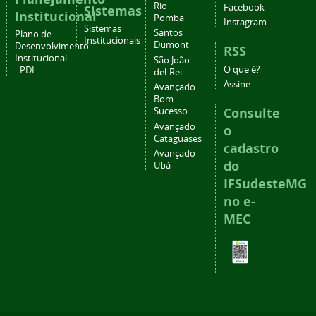
Rio
Facebook
Sistemas
Institucional
Pomba
Instagram
Sistemas
Santos
Plano de
Institucionais
Dumont
Desenvolvimento
RSS
Institucional
São João
O que é?
- PDI
del-Rei
Assine
Avançado
Bom
Consulte
Sucesso
Avançado
o
Cataguases
cadastro
Avançado
do
Ubá
IFSudesteMG
no e-
MEC