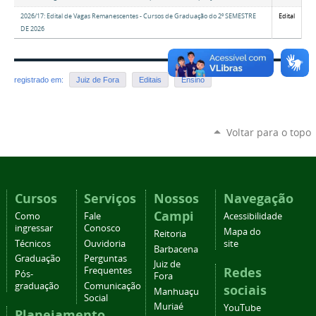
2026/17: Edital de Vagas Remanescentes - Cursos de Graduação do 2º SEMESTRE
Edital
DE 2026
registrado em:
Juiz de Fora
Editais
Ensino
Voltar para o topo
Cursos
Serviços
Nossos
Navegação
Campi
Como
Fale
Acessibilidade
ingressar
Conosco
Mapa do
Reitoria
Técnicos
Ouvidoria
site
Barbacena
Graduação
Perguntas
Juiz de
Redes
Frequentes
Pós-
Fora
graduação
Comunicação
sociais
Manhuaçu
Social
Muriaé
YouTube
Planejamento