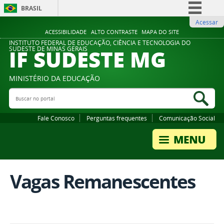
BRASIL
Acessar
Simplifique!
ACESSIBILIDADE
ALTO CONTRASTE
MAPA DO SITE
Comunica BR
INSTITUTO FEDERAL DE EDUCAÇÃO, CIÊNCIA E TECNOLOGIA DO
IF SUDESTE MG
SUDESTE DE MINAS GERAIS
Participe
Acesso à informação
MINISTÉRIO DA EDUCAÇÃO
Legislação
Buscar no portal
Bus
Canais
Fale Conosco
Perguntas frequentes
Comunicação Social
Vagas Remanescentes