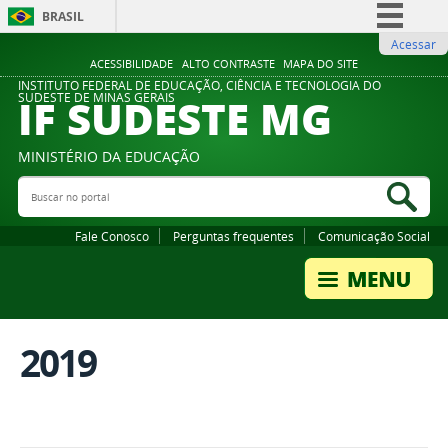
BRASIL
Acessar
Simplifique!
ACESSIBILIDADE
ALTO CONTRASTE
MAPA DO SITE
Comunica BR
INSTITUTO FEDERAL DE EDUCAÇÃO, CIÊNCIA E TECNOLOGIA DO
IF SUDESTE MG
SUDESTE DE MINAS GERAIS
Participe
Acesso à informação
MINISTÉRIO DA EDUCAÇÃO
Legislação
Buscar no portal
Bus
Canais
Fale Conosco
Perguntas frequentes
Comunicação Social
2019