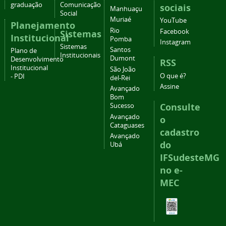
graduação
Comunicação
sociais
Manhuaçu
Social
Muriaé
YouTube
Planejamento
Rio
Facebook
Sistemas
Institucional
Pomba
Instagram
Sistemas
Santos
Plano de
Institucionais
Dumont
Desenvolvimento
RSS
Institucional
São João
O que é?
- PDI
del-Rei
Assine
Avançado
Bom
Consulte
Sucesso
Avançado
o
Cataguases
cadastro
Avançado
do
Ubá
IFSudesteMG
no e-
MEC