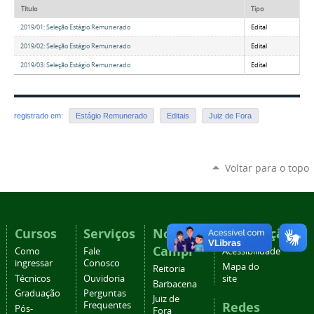
Título
Tipo
2019/01: Seleção Estágio Remunerado
Edital
2019/02: Seleção Estágio Remunerado
Edital
2019/03: Seleção Estágio Remunerado
Edital
registrado em:
Estágio Remunerado
Editais
Juiz de Fora
Voltar para o topo
Cursos
Serviços
Nossos
Navegação
Campi
Como
Fale
Acessibilidade
ingressar
Conosco
Mapa do
Reitoria
Técnicos
Ouvidoria
site
Barbacena
Graduação
Perguntas
Juiz de
Redes
Frequentes
Pós-
Fora