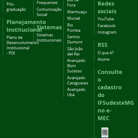
Redes
Frequentes
Pós-
Fora
graduação
Comunicação
sociais
Manhuaçu
Social
Muriaé
YouTube
Planejamento
Rio
Facebook
Sistemas
Institucional
Pomba
Instagram
Sistemas
Santos
Plano de
Institucionais
Dumont
Desenvolvimento
RSS
Institucional
São João
O que é?
- PDI
del-Rei
Assine
Avançado
Bom
Consulte
Sucesso
Avançado
o
Cataguases
cadastro
Avançado
do
Ubá
IFSudesteMG
no e-
MEC