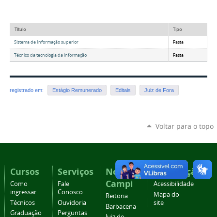
Título
Tipo
Sistema de Informação superior
Pasta
Técnico da tecnologia da informação
Pasta
registrado em:
Estágio Remunerado
Editais
Juiz de Fora
Voltar para o topo
Cursos
Serviços
Nossos
Navegação
Campi
Como
Fale
Acessibilidade
ingressar
Conosco
Mapa do
Reitoria
Técnicos
Ouvidoria
site
Barbacena
Graduação
Perguntas
Juiz de