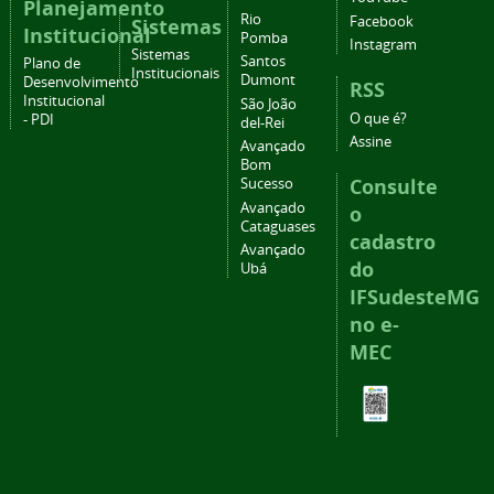
Planejamento
Rio
Facebook
Sistemas
Institucional
Pomba
Instagram
Sistemas
Santos
Plano de
Institucionais
Dumont
Desenvolvimento
RSS
Institucional
São João
O que é?
- PDI
del-Rei
Assine
Avançado
Bom
Consulte
Sucesso
Avançado
o
Cataguases
cadastro
Avançado
do
Ubá
IFSudesteMG
no e-
MEC