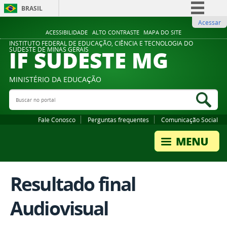
BRASIL
Acessar
Simplifique!
ACESSIBILIDADE
ALTO CONTRASTE
MAPA DO SITE
Comunica BR
INSTITUTO FEDERAL DE EDUCAÇÃO, CIÊNCIA E TECNOLOGIA DO
IF SUDESTE MG
SUDESTE DE MINAS GERAIS
Participe
Acesso à informação
MINISTÉRIO DA EDUCAÇÃO
Legislação
Buscar no portal
Bus
Canais
Fale Conosco
Perguntas frequentes
Comunicação Social
Resultado final
Audiovisual