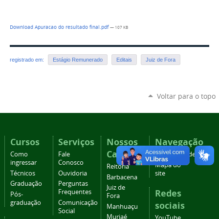
Download Apuracao do resultado final.pdf
— 107 KB
registrado em:
Estágio Remunerado
Editais
Juiz de Fora
Voltar para o topo
Cursos
Serviços
Nossos
Navegação
Campi
Como
Fale
Acessibilidade
ingressar
Conosco
Mapa do
Reitoria
Técnicos
Ouvidoria
site
Barbacena
Graduação
Perguntas
Juiz de
Redes
Frequentes
Pós-
Fora
graduação
Comunicação
sociais
Manhuaçu
Social
Muriaé
YouTube