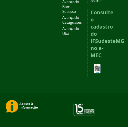
Assine
Avançado
Bom
Consulte
Sucesso
Avançado
o
Cataguases
cadastro
Avançado
do
Ubá
IFSudesteMG
no e-
MEC