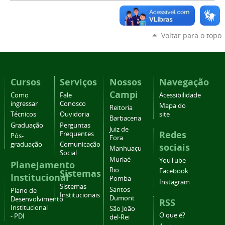
Voltar para o topo
Cursos
Serviços
Nossos
Navegação
Campi
Como
Fale
Acessibilidade
ingressar
Conosco
Mapa do
Reitoria
Técnicos
Ouvidoria
site
Barbacena
Graduação
Perguntas
Juiz de
Redes
Frequentes
Pós-
Fora
graduação
Comunicação
sociais
Manhuaçu
Social
Muriaé
YouTube
Planejamento
Rio
Facebook
Sistemas
Institucional
Pomba
Instagram
Sistemas
Santos
Plano de
Institucionais
Dumont
Desenvolvimento
RSS
Institucional
São João
O que é?
- PDI
del-Rei