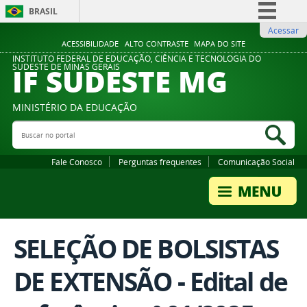
BRASIL
Acessar
Simplifique!
ACESSIBILIDADE
ALTO CONTRASTE
MAPA DO SITE
Comunica BR
INSTITUTO FEDERAL DE EDUCAÇÃO, CIÊNCIA E TECNOLOGIA DO
IF SUDESTE MG
SUDESTE DE MINAS GERAIS
Participe
Acesso à informação
MINISTÉRIO DA EDUCAÇÃO
Legislação
Buscar no portal
Bus
Canais
Fale Conosco
Perguntas frequentes
Comunicação Social
SELEÇÃO DE BOLSISTAS
DE EXTENSÃO - Edital de