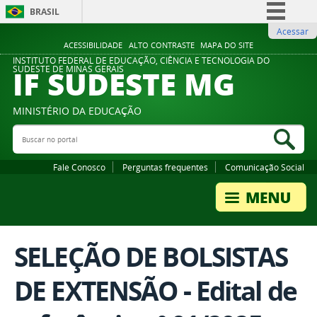
BRASIL
Acessar
Simplifique!
ACESSIBILIDADE
ALTO CONTRASTE
MAPA DO SITE
Comunica BR
INSTITUTO FEDERAL DE EDUCAÇÃO, CIÊNCIA E TECNOLOGIA DO
IF SUDESTE MG
SUDESTE DE MINAS GERAIS
Participe
Acesso à informação
MINISTÉRIO DA EDUCAÇÃO
Legislação
Buscar no portal
Bus
Canais
Fale Conosco
Perguntas frequentes
Comunicação Social
SELEÇÃO DE BOLSISTAS
DE EXTENSÃO - Edital de