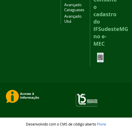
Avançado
o
Cataguases
cadastro
Avançado
do
Ubá
IFSudesteMG
no e-
MEC
Desenvolvido com o CMS de código aberto
Plone