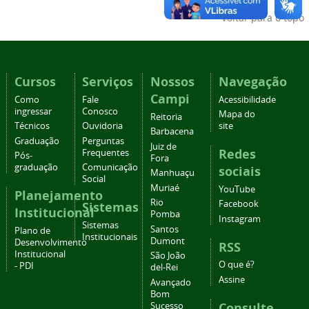
Voltar para o topo
Cursos
Serviços
Nossos
Navegação
Campi
Como
Fale
Acessibilidade
ingressar
Conosco
Mapa do
Reitoria
Técnicos
Ouvidoria
site
Barbacena
Graduação
Perguntas
Juiz de
Redes
Frequentes
Pós-
Fora
graduação
Comunicação
sociais
Manhuaçu
Social
Muriaé
YouTube
Planejamento
Rio
Facebook
Sistemas
Institucional
Pomba
Instagram
Sistemas
Santos
Plano de
Institucionais
Dumont
Desenvolvimento
RSS
Institucional
São João
O que é?
- PDI
del-Rei
Assine
Avançado
Bom
Consulte
Sucesso