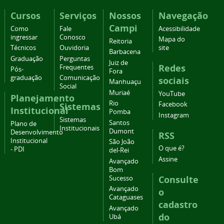
Cursos
Serviços
Nossos
Navegação
Campi
Como
Fale
Acessibilidade
ingressar
Conosco
Mapa do
Reitoria
Técnicos
Ouvidoria
site
Barbacena
Graduação
Perguntas
Juiz de
Redes
Frequentes
Pós-
Fora
graduação
Comunicação
sociais
Manhuaçu
Social
Muriaé
YouTube
Planejamento
Rio
Facebook
Sistemas
Institucional
Pomba
Instagram
Sistemas
Santos
Plano de
Institucionais
Dumont
Desenvolvimento
RSS
Institucional
São João
O que é?
- PDI
del-Rei
Assine
Avançado
Bom
Consulte
Sucesso
Avançado
o
Cataguases
cadastro
Avançado
do
Ubá