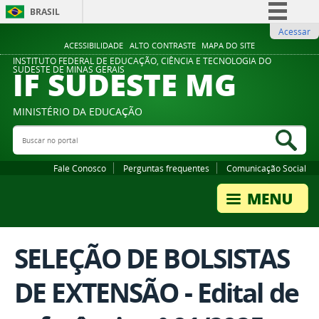
BRASIL
Acessar
Simplifique!
ACESSIBILIDADE
ALTO CONTRASTE
MAPA DO SITE
Comunica BR
INSTITUTO FEDERAL DE EDUCAÇÃO, CIÊNCIA E TECNOLOGIA DO
IF SUDESTE MG
SUDESTE DE MINAS GERAIS
Participe
Acesso à informação
MINISTÉRIO DA EDUCAÇÃO
Legislação
Buscar no portal
Bus
Canais
Fale Conosco
Perguntas frequentes
Comunicação Social
SELEÇÃO DE BOLSISTAS
DE EXTENSÃO - Edital de