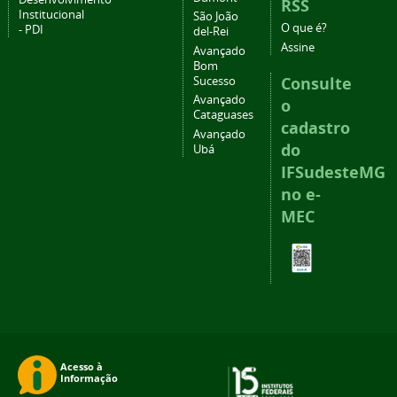
RSS
Institucional
São João
O que é?
- PDI
del-Rei
Assine
Avançado
Bom
Consulte
Sucesso
Avançado
o
Cataguases
cadastro
Avançado
do
Ubá
IFSudesteMG
no e-
MEC