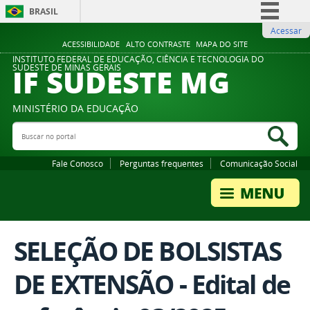
BRASIL
Acessar
Simplifique!
ACESSIBILIDADE
ALTO CONTRASTE
MAPA DO SITE
Comunica BR
INSTITUTO FEDERAL DE EDUCAÇÃO, CIÊNCIA E TECNOLOGIA DO
IF SUDESTE MG
SUDESTE DE MINAS GERAIS
Participe
Acesso à informação
MINISTÉRIO DA EDUCAÇÃO
Legislação
Buscar no portal
Bus
Canais
Fale Conosco
Perguntas frequentes
Comunicação Social
SELEÇÃO DE BOLSISTAS
DE EXTENSÃO - Edital de