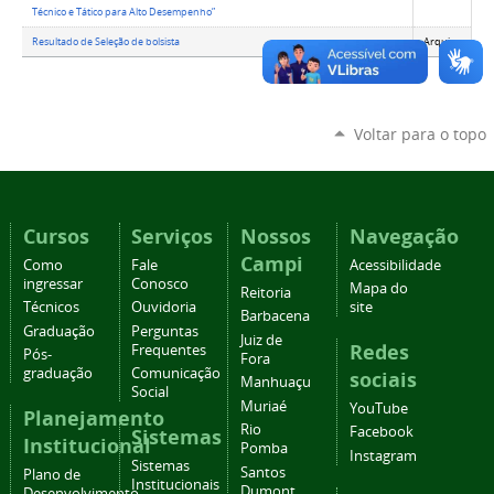
Técnico e Tático para Alto Desempenho”
Resultado de Seleção de bolsista
Arquivo
Voltar para o topo
Cursos
Serviços
Nossos
Navegação
Campi
Como
Fale
Acessibilidade
ingressar
Conosco
Mapa do
Reitoria
Técnicos
Ouvidoria
site
Barbacena
Graduação
Perguntas
Juiz de
Redes
Frequentes
Pós-
Fora
graduação
Comunicação
sociais
Manhuaçu
Social
Muriaé
YouTube
Planejamento
Rio
Facebook
Sistemas
Institucional
Pomba
Instagram
Sistemas
Santos
Plano de
Institucionais
Dumont
Desenvolvimento