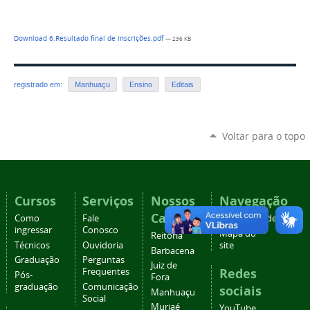
Download 6.Resultado final de inscrições.pdf
— 236 KB
registrado em:
Manhuaçu
Ensino
Editais
Voltar para o topo
Cursos
Serviços
Nossos
Navegação
Campi
Como
Fale
Acessibilidade
ingressar
Conosco
Mapa do
Reitoria
Técnicos
Ouvidoria
site
Barbacena
Graduação
Perguntas
Juiz de
Redes
Frequentes
Pós-
Fora
graduação
Comunicação
sociais
Manhuaçu
Social
Muriaé
YouTube