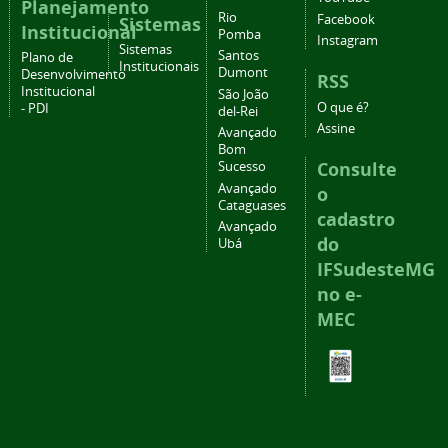
Planejamento
Rio
Facebook
Sistemas
Institucional
Pomba
Instagram
Sistemas
Santos
Plano de
Institucionais
Dumont
Desenvolvimento
RSS
Institucional
São João
O que é?
- PDI
del-Rei
Assine
Avançado
Bom
Consulte
Sucesso
Avançado
o
Cataguases
cadastro
Avançado
do
Ubá
IFSudesteMG
no e-
MEC