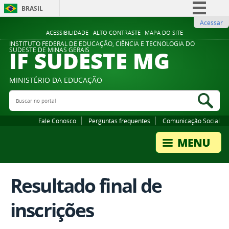
BRASIL
Acessar
Simplifique!
ACESSIBILIDADE
ALTO CONTRASTE
MAPA DO SITE
Comunica BR
INSTITUTO FEDERAL DE EDUCAÇÃO, CIÊNCIA E TECNOLOGIA DO
IF SUDESTE MG
SUDESTE DE MINAS GERAIS
Participe
Acesso à informação
MINISTÉRIO DA EDUCAÇÃO
Legislação
Buscar no portal
Bus
Canais
Fale Conosco
Perguntas frequentes
Comunicação Social
Resultado final de
inscrições