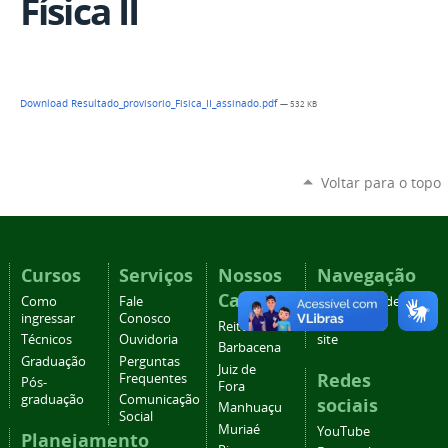
Física II
Download Resultado_provisorio_Fisica_II_assinado.pdf
— 532 KB
Voltar para o topo
Cursos
Serviços
Nossos
Navegação
Campi
Como
Fale
Acessibilidade
ingressar
Conosco
Mapa do
Reitoria
Técnicos
Ouvidoria
site
Barbacena
Graduação
Perguntas
Juiz de
Redes
Frequentes
Pós-
Fora
graduação
Comunicação
sociais
Manhuaçu
Social
Muriaé
YouTube
Planejamento