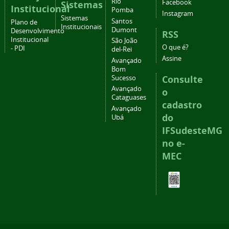
Rio
Facebook
Sistemas
Institucional
Pomba
Instagram
Sistemas
Santos
Plano de
Institucionais
Dumont
Desenvolvimento
RSS
Institucional
São João
O que é?
- PDI
del-Rei
Assine
Avançado
Bom
Consulte
Sucesso
Avançado
o
Cataguases
cadastro
Avançado
do
Ubá
IFSudesteMG
no e-
MEC