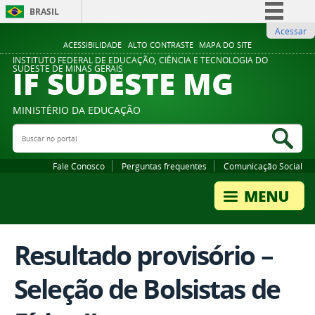
BRASIL
Acessar
Simplifique!
ACESSIBILIDADE
ALTO CONTRASTE
MAPA DO SITE
Comunica BR
INSTITUTO FEDERAL DE EDUCAÇÃO, CIÊNCIA E TECNOLOGIA DO
IF SUDESTE MG
SUDESTE DE MINAS GERAIS
Participe
Acesso à informação
MINISTÉRIO DA EDUCAÇÃO
Legislação
Buscar no portal
Bus
Canais
Fale Conosco
Perguntas frequentes
Comunicação Social
Resultado provisório –
Seleção de Bolsistas de