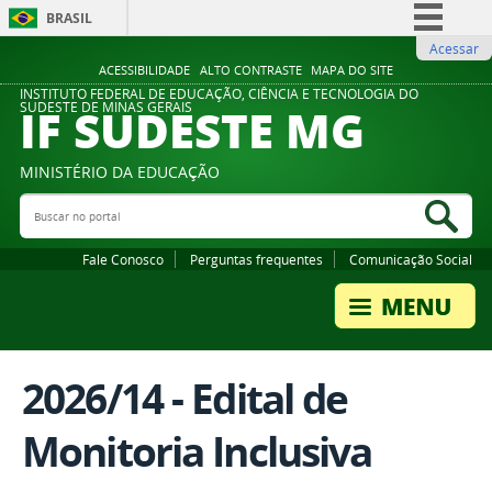
BRASIL
Acessar
Simplifique!
ACESSIBILIDADE
ALTO CONTRASTE
MAPA DO SITE
Comunica BR
INSTITUTO FEDERAL DE EDUCAÇÃO, CIÊNCIA E TECNOLOGIA DO
IF SUDESTE MG
SUDESTE DE MINAS GERAIS
Participe
Acesso à informação
MINISTÉRIO DA EDUCAÇÃO
Legislação
Buscar no portal
Bus
Canais
Fale Conosco
Perguntas frequentes
Comunicação Social
2026/14 - Edital de
Monitoria Inclusiva