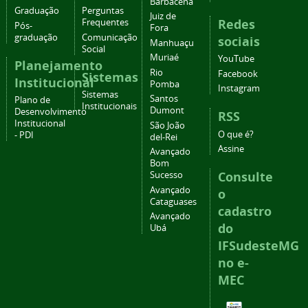
Barbacena
Graduação
Perguntas
Juiz de
Redes
Frequentes
Pós-
Fora
graduação
Comunicação
sociais
Manhuaçu
Social
Muriaé
YouTube
Planejamento
Rio
Facebook
Sistemas
Institucional
Pomba
Instagram
Sistemas
Santos
Plano de
Institucionais
Dumont
Desenvolvimento
RSS
Institucional
São João
O que é?
- PDI
del-Rei
Assine
Avançado
Bom
Consulte
Sucesso
Avançado
o
Cataguases
cadastro
Avançado
do
Ubá
IFSudesteMG
no e-
MEC