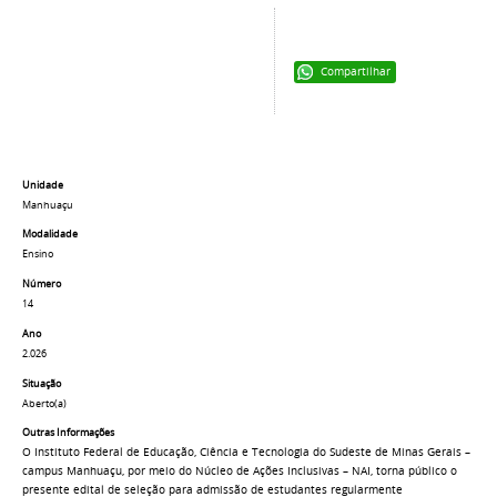
Compartilhar
Unidade
Manhuaçu
Modalidade
Ensino
Número
14
Ano
2.026
Situação
Aberto(a)
Outras Informações
O Instituto Federal de Educação, Ciência e Tecnologia do Sudeste de Minas Gerais –
campus Manhuaçu, por meio do Núcleo de Ações Inclusivas – NAI, torna público o
presente edital de seleção para admissão de estudantes regularmente