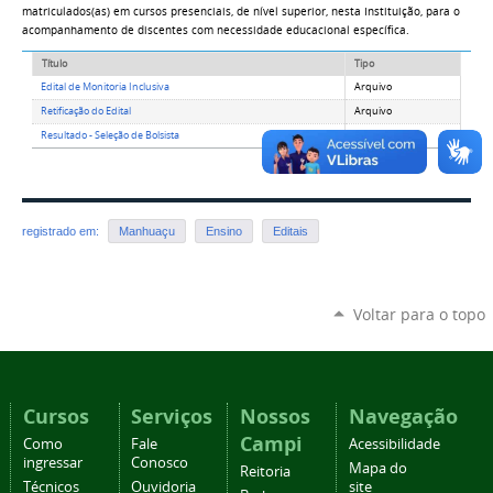
matriculados(as) em cursos presenciais, de nível superior, nesta Instituição, para o
acompanhamento de discentes com necessidade educacional específica.
Título
Tipo
Edital de Monitoria Inclusiva
Arquivo
Retificação do Edital
Arquivo
Resultado - Seleção de Bolsista
Arquivo
registrado em:
Manhuaçu
Ensino
Editais
Voltar para o topo
Cursos
Serviços
Nossos
Navegação
Campi
Como
Fale
Acessibilidade
ingressar
Conosco
Mapa do
Reitoria
Técnicos
Ouvidoria
site