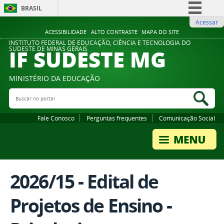
BRASIL
Acessar
Simplifique!
ACESSIBILIDADE
ALTO CONTRASTE
MAPA DO SITE
Comunica BR
INSTITUTO FEDERAL DE EDUCAÇÃO, CIÊNCIA E TECNOLOGIA DO
IF SUDESTE MG
SUDESTE DE MINAS GERAIS
Participe
Acesso à informação
MINISTÉRIO DA EDUCAÇÃO
Legislação
Buscar no portal
Bus
Canais
Fale Conosco
Perguntas frequentes
Comunicação Social
2026/15 - Edital de
Projetos de Ensino -