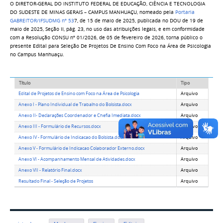
O DIRETOR-GERAL DO INSTITUTO FEDERAL DE EDUCAÇÃO, CIÊNCIA E TECNOLOGIA
DO SUDESTE DE MINAS GERAIS –
CAMPUS
MANHUAÇU
, nomeado pela
Portaria
GABREITOR/IFSUDMG nº 53
7
, de 15 de maio de 2025, publicada no DOU de 19 de
maio de 2025, Seção II, pág. 23, no uso das atribuições legais, e em conformidade
com a
Resolução CONSU nº 01/2026, de 05 de fevereiro de 2026
, torna público o
presente Edital para Seleção De Projetos De Ensino Com Foco na Área de Psicologia
no
Campus
Manhuaçu.
Título
Tipo
Edital de Projetos de Ensino com Foco na Área de Psicologia
Arquivo
Anexo I - Plano Individual de Trabalho do Bolsista.docx
Arquivo
Anexo II- Declarações Coordenador e Chefia Imediata.docx
Arquivo
Anexo III - Formulário de Recursos.docx
Arquivo
Anexo IV - Formulário de Indicacao do Bolsista.docx
Arquivo
Anexo V - Formulário de Indicacao Colaborador Externo.docx
Arquivo
Anexo VI - Acompanhamento Mensal de Atividades.docx
Arquivo
Anexo VII - Relatório Final.docx
Arquivo
Resultado Final - Seleção de Projetos
Arquivo