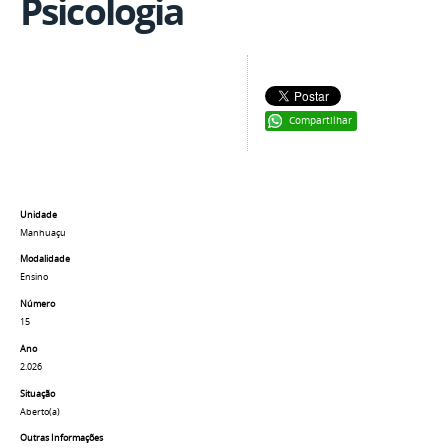
Psicologia
Compartilhar
Unidade
Manhuaçu
Modalidade
Ensino
Número
15
Ano
2.026
Situação
Aberto(a)
Outras Informações