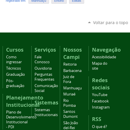
registrado em:
Manhuaçu
Ensino
Editais
Voltar para o topo
Cursos
Serviços
Nossos
Navegação
Campi
Como
Fale
Acessibilidade
ingressar
Conosco
Mapa do
Reitoria
Técnicos
Ouvidoria
site
Barbacena
Graduação
Perguntas
Juiz de
Redes
Frequentes
Pós-
Fora
graduação
Comunicação
sociais
Manhuaçu
Social
Muriaé
YouTube
Planejamento
Rio
Facebook
Sistemas
Institucional
Pomba
Instagram
Sistemas
Santos
Plano de
Institucionais
Dumont
Desenvolvimento
RSS
Institucional
São João
O que é?
- PDI
del-Rei