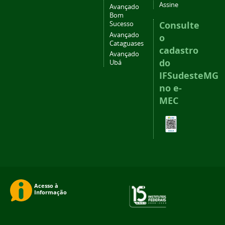
Assine
Avançado
Bom
Consulte
Sucesso
Avançado
o
Cataguases
cadastro
Avançado
do
Ubá
IFSudesteMG
no e-
MEC