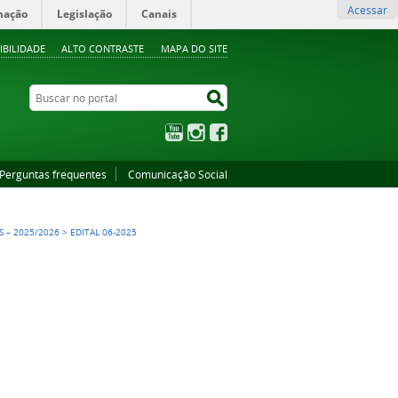
Acessar
mação
Legislação
Canais
IBILIDADE
ALTO CONTRASTE
MAPA DO SITE
Buscar no portal
Buscar no portal
YouTube
Instagram
Facebook
Perguntas frequentes
Comunicação Social
 – 2025/2026
>
EDITAL 06-2025