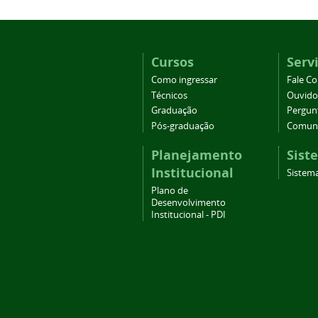
Cursos
Serv
Como ingressar
Fale C
Técnicos
Ouvido
Graduação
Pergun
Pós-graduação
Comuni
Planejamento
Sist
Institucional
Sistema
Plano de
Desenvolvimento
Institucional - PDI