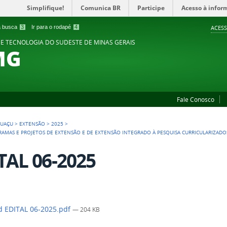
Simplifique!
Comunica BR
Participe
Acesso à infor
 a busca
3
Ir para o rodapé
4
ACESS
 E TECNOLOGIA DO SUDESTE DE MINAS GERAIS
MG
Fale Conosco
UAÇU
>
EXTENSÃO
>
2025
>
MAS E PROJETOS DE EXTENSÃO E DE EXTENSÃO INTEGRADO À PESQUISA CURRICULARIZADOS
TAL 06-2025
 EDITAL 06-2025.pdf
— 204 KB