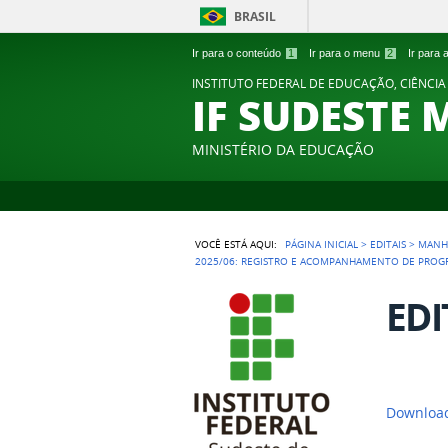
BRASIL
Ir para o conteúdo
1
Ir para o menu
2
Ir para
INSTITUTO FEDERAL DE EDUCAÇÃO, CIÊNCIA
IF SUDESTE 
MINISTÉRIO DA EDUCAÇÃO
VOCÊ ESTÁ AQUI:
PÁGINA INICIAL
>
EDITAIS
>
MANH
2025/06: REGISTRO E ACOMPANHAMENTO DE PROGRA
EDI
Download