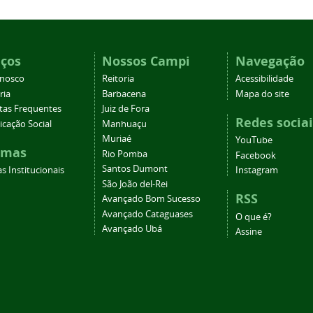
iços
Nossos Campi
Navegação
onosco
Reitoria
Acessibilidade
ria
Barbacena
Mapa do site
tas Frequentes
Juiz de Fora
Redes sociai
cação Social
Manhuaçu
Muriaé
YouTube
emas
Rio Pomba
Facebook
Santos Dumont
s Institucionais
Instagram
São João del-Rei
RSS
Avançado Bom Sucesso
Avançado Cataguases
O que é?
Avançado Ubá
Assine