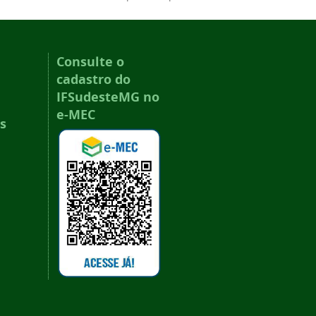
Consulte o
cadastro do
IFSudesteMG no
e-MEC
s