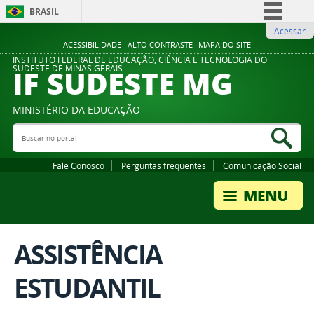
BRASIL
Acessar
Simplifique!
ACESSIBILIDADE
ALTO CONTRASTE
MAPA DO SITE
Comunica BR
INSTITUTO FEDERAL DE EDUCAÇÃO, CIÊNCIA E TECNOLOGIA DO
IF SUDESTE MG
SUDESTE DE MINAS GERAIS
Participe
Acesso à informação
MINISTÉRIO DA EDUCAÇÃO
Legislação
Buscar no portal
Bus
Canais
Fale Conosco
Perguntas frequentes
Comunicação Social
ASSISTÊNCIA
ESTUDANTIL