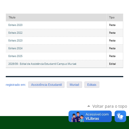
Título
Tipo
Editais 2020
Pasta
Editais 2022
Pasta
Editais 2023
Pasta
Editais 2024
Pasta
Editais 2025
Pasta
2026/09 - Edital de Assistência Estudantil Campus Muriaé
Edital
registrado em:
Assistência Estudantil
Muriaé
Editais
Voltar para o topo