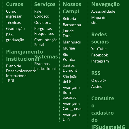
Cursos
Serviços
Nossos
Navegação
Campi
Como
Fale
Acessibilidade
ingressar
Conosco
Mapa do
Reitoria
Técnicos
Ouvidoria
site
Barbacena
Graduação
Perguntas
Juiz de
Redes
Frequentes
Pós-
Fora
graduação
Comunicação
sociais
Manhuaçu
Social
Muriaé
YouTube
Planejamento
Rio
Facebook
Sistemas
Institucional
Pomba
Instagram
Sistemas
Santos
Plano de
Institucionais
Dumont
Desenvolvimento
RSS
Institucional
São João
O que é?
- PDI
del-Rei
Assine
Avançado
Bom
Consulte
Sucesso
Avançado
o
Cataguases
cadastro
Avançado
do
Ubá
IFSudesteMG