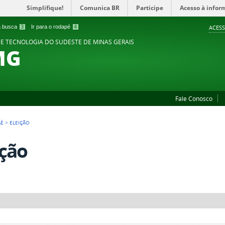
Simplifique!
Comunica BR
Participe
Acesso à infor
 a busca
3
Ir para o rodapé
4
ACESS
 E TECNOLOGIA DO SUDESTE DE MINAS GERAIS
MG
Fale Conosco
AÉ
>
ELEIÇÃO
ição