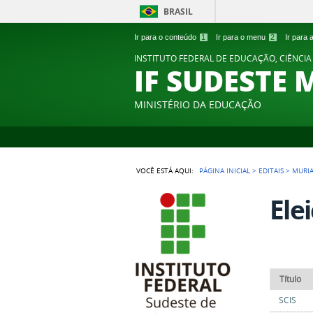
BRASIL
Ir para o conteúdo
1
Ir para o menu
2
Ir para
INSTITUTO FEDERAL DE EDUCAÇÃO, CIÊNCIA
IF SUDESTE 
MINISTÉRIO DA EDUCAÇÃO
VOCÊ ESTÁ AQUI:
PÁGINA INICIAL
>
EDITAIS
>
MURI
Ele
Título
SCIS