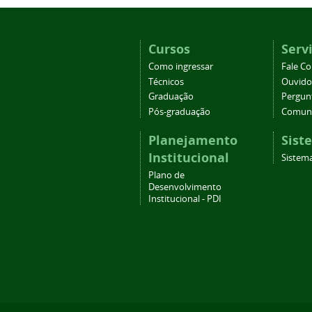
Cursos
Serv
Como ingressar
Fale C
Técnicos
Ouvido
Graduação
Pergun
Pós-graduação
Comuni
Planejamento
Sist
Institucional
Sistema
Plano de
Desenvolvimento
Institucional - PDI