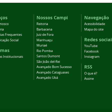
iços
Nossos Campi
Navegação
onosco
Reitoria
Acessibilidade
ria
Barbacena
Mapa do site
tas Frequentes
Juiz de Fora
Redes sociai
cação Social
Manhuaçu
Muriaé
YouTube
emas
Rio Pomba
Facebook
Santos Dumont
s Institucionais
Instagram
São João del-Rei
RSS
Avançado Bom Sucesso
Avançado Cataguases
O que é?
Avançado Ubá
Assine