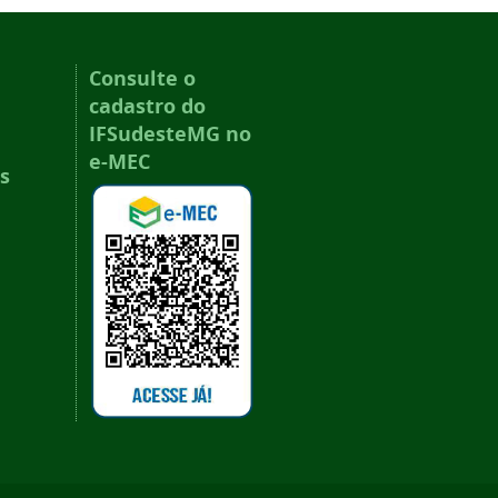
Consulte o
cadastro do
IFSudesteMG no
e-MEC
s