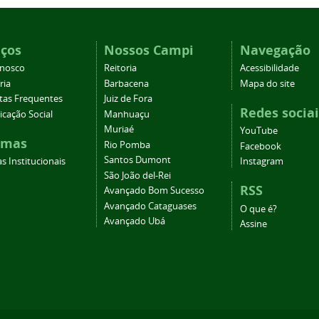
iços
Nossos Campi
Navegação
onosco
Reitoria
Acessibilidade
ria
Barbacena
Mapa do site
tas Frequentes
Juiz de Fora
Redes sociai
cação Social
Manhuaçu
Muriaé
YouTube
emas
Rio Pomba
Facebook
Santos Dumont
s Institucionais
Instagram
São João del-Rei
RSS
Avançado Bom Sucesso
Avançado Cataguases
O que é?
Avançado Ubá
Assine