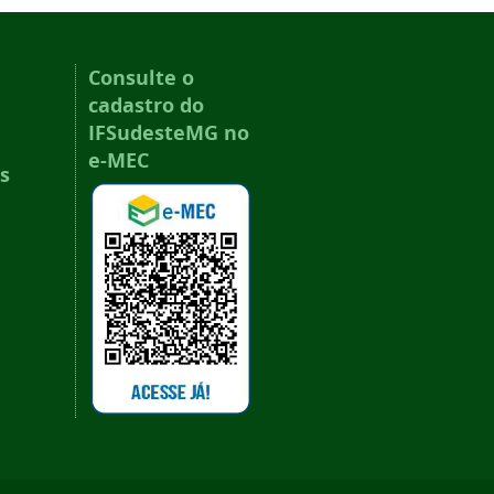
Consulte o
cadastro do
IFSudesteMG no
e-MEC
s