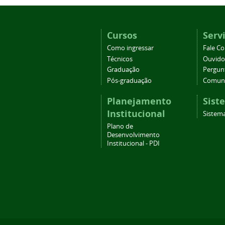
Cursos
Serv
Como ingressar
Fale C
Técnicos
Ouvido
Graduação
Pergun
Pós-graduação
Comuni
Planejamento
Sist
Institucional
Sistema
Plano de
Desenvolvimento
Institucional - PDI