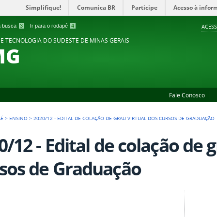
Simplifique!
Comunica BR
Participe
Acesso à infor
 a busca
3
Ir para o rodapé
4
ACESS
 E TECNOLOGIA DO SUDESTE DE MINAS GERAIS
MG
Fale Conosco
AÉ
>
ENSINO
>
2020/12 - EDITAL DE COLAÇÃO DE GRAU VIRTUAL DOS CURSOS DE GRADUAÇÃO
0/12 - Edital de colação de g
sos de Graduação