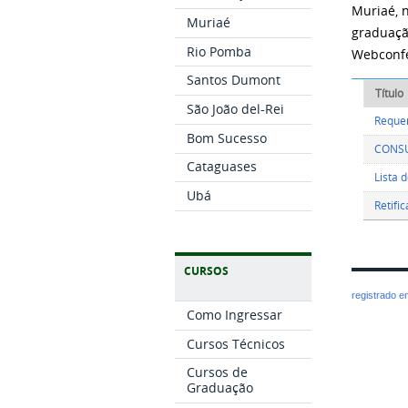
Muriaé, n
Muriaé
graduaçã
Rio Pomba
Webconfe
Santos Dumont
Título
São João del-Rei
Requer
Bom Sucesso
CONSU 
Cataguases
Lista 
Ubá
Retifi
CURSOS
registrado 
Como Ingressar
Cursos Técnicos
Cursos de
Graduação