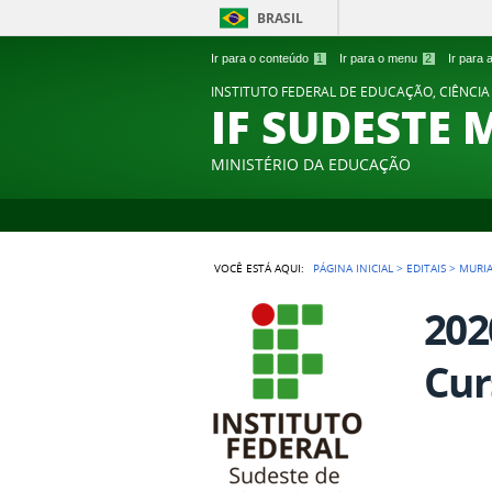
BRASIL
Ir para o conteúdo
1
Ir para o menu
2
Ir para
INSTITUTO FEDERAL DE EDUCAÇÃO, CIÊNCIA
IF SUDESTE 
MINISTÉRIO DA EDUCAÇÃO
VOCÊ ESTÁ AQUI:
PÁGINA INICIAL
>
EDITAIS
>
MURI
202
Cur