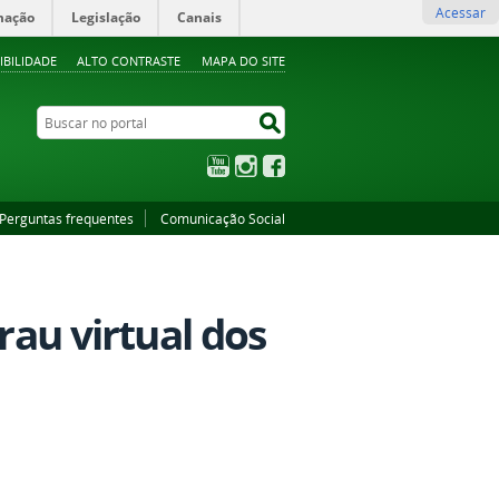
Acessar
mação
Legislação
Canais
IBILIDADE
ALTO CONTRASTE
MAPA DO SITE
Buscar no portal
Buscar no portal
YouTube
Instagram
Facebook
Perguntas frequentes
Comunicação Social
rau virtual dos