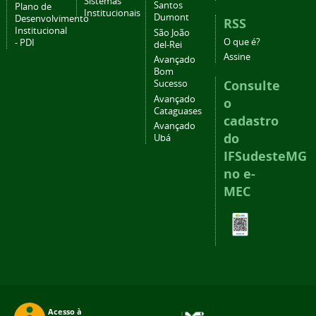
Sistemas
Santos
Plano de
Institucionais
Dumont
Desenvolvimento
RSS
Institucional
São João
O que é?
- PDI
del-Rei
Assine
Avançado
Bom
Consulte
Sucesso
Avançado
o
Cataguases
cadastro
Avançado
do
Ubá
IFSudesteMG
no e-
MEC