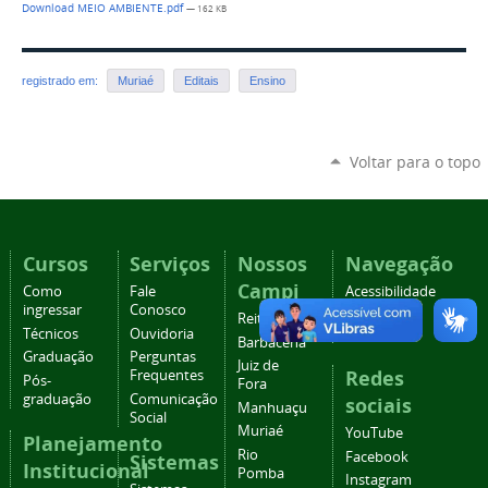
Download MEIO AMBIENTE.pdf
— 162 KB
registrado em:
Muriaé
Editais
Ensino
Voltar para o topo
Cursos
Serviços
Nossos
Navegação
Campi
Como
Fale
Acessibilidade
ingressar
Conosco
Mapa do
Reitoria
Técnicos
Ouvidoria
site
Barbacena
Graduação
Perguntas
Juiz de
Redes
Frequentes
Pós-
Fora
graduação
Comunicação
sociais
Manhuaçu
Social
Muriaé
YouTube
Planejamento
Rio
Facebook
Sistemas
Institucional
Pomba
Instagram