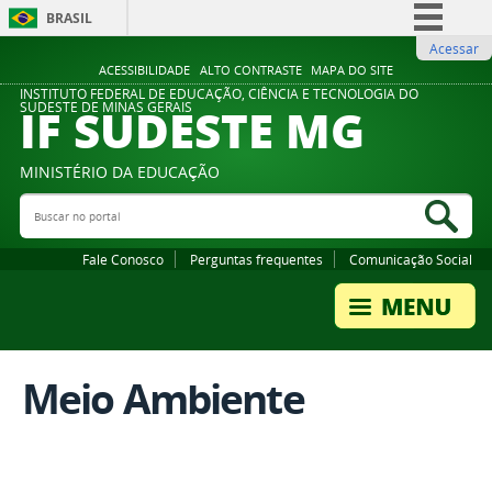
BRASIL
Acessar
Simplifique!
ACESSIBILIDADE
ALTO CONTRASTE
MAPA DO SITE
Comunica BR
INSTITUTO FEDERAL DE EDUCAÇÃO, CIÊNCIA E TECNOLOGIA DO
IF SUDESTE MG
SUDESTE DE MINAS GERAIS
Participe
Acesso à informação
MINISTÉRIO DA EDUCAÇÃO
Legislação
Buscar no portal
Bus
Canais
Fale Conosco
Perguntas frequentes
Comunicação Social
Meio Ambiente