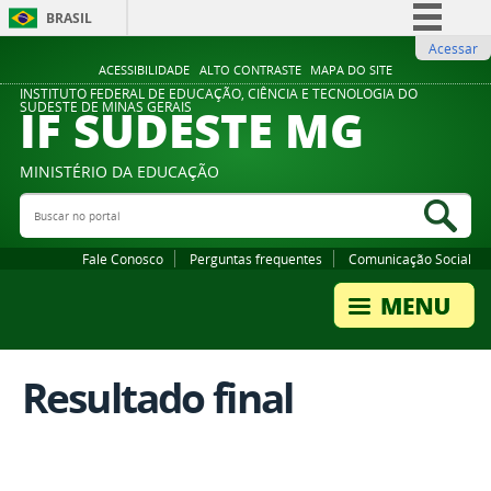
BRASIL
Acessar
Simplifique!
ACESSIBILIDADE
ALTO CONTRASTE
MAPA DO SITE
Comunica BR
INSTITUTO FEDERAL DE EDUCAÇÃO, CIÊNCIA E TECNOLOGIA DO
IF SUDESTE MG
SUDESTE DE MINAS GERAIS
Participe
Acesso à informação
MINISTÉRIO DA EDUCAÇÃO
Legislação
Buscar no portal
Bus
Canais
Fale Conosco
Perguntas frequentes
Comunicação Social
Resultado final