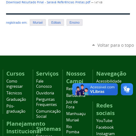
Download Resultado Final - Saravá Referências Pretas.pdf
— 147 KB
registrado em:
Muriaé
Editais
Ensino
Voltar para o topo
Cursos
Serviços
Nossos
Navegação
Campi
Como
Fale
Acessibilidade
ingressar
Conosco
Mapa do
Reitoria
Técnicos
Ouvidoria
site
Barbacena
Graduação
Perguntas
Juiz de
Redes
Frequentes
Pós-
Fora
graduação
Comunicação
sociais
Manhuaçu
Social
Muriaé
YouTube
Planejamento
Rio
Facebook
Sistemas
Institucional
Pomba
Instagram