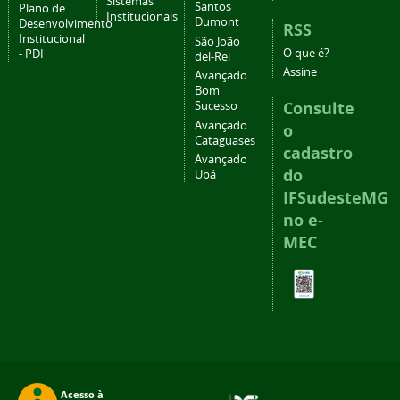
Sistemas
Santos
Plano de
Institucionais
Dumont
Desenvolvimento
RSS
Institucional
São João
O que é?
- PDI
del-Rei
Assine
Avançado
Bom
Consulte
Sucesso
Avançado
o
Cataguases
cadastro
Avançado
do
Ubá
IFSudesteMG
no e-
MEC