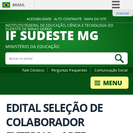
BRASIL
Acessar
Simplifique!
ACESSIBILIDADE
ALTO CONTRASTE
MAPA DO SITE
Comunica BR
INSTITUTO FEDERAL DE EDUCAÇÃO, CIÊNCIA E TECNOLOGIA DO
IF SUDESTE MG
SUDESTE DE MINAS GERAIS
Participe
Acesso à informação
MINISTÉRIO DA EDUCAÇÃO
Legislação
Buscar no portal
Bus
Canais
Fale Conosco
Perguntas frequentes
Comunicação Social
EDITAL SELEÇÃO DE
COLABORADOR