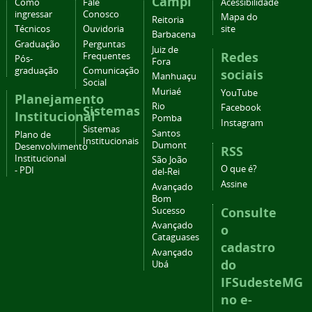
Campi
Como
Fale
Acessibilidade
ingressar
Conosco
Mapa do
Reitoria
Técnicos
Ouvidoria
site
Barbacena
Graduação
Perguntas
Juiz de
Redes
Frequentes
Pós-
Fora
graduação
Comunicação
sociais
Manhuaçu
Social
Muriaé
YouTube
Planejamento
Rio
Facebook
Sistemas
Institucional
Pomba
Instagram
Sistemas
Santos
Plano de
Institucionais
Dumont
Desenvolvimento
RSS
Institucional
São João
O que é?
- PDI
del-Rei
Assine
Avançado
Bom
Consulte
Sucesso
Avançado
o
Cataguases
cadastro
Avançado
do
Ubá
IFSudesteMG
no e-