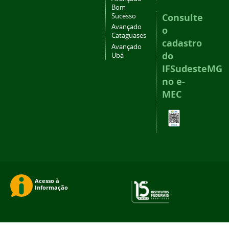
Bom
Consulte
Sucesso
Avançado
o
Cataguases
cadastro
Avançado
do
Ubá
IFSudesteMG
no e-
MEC