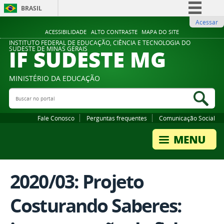
BRASIL
Acessar
Simplifique!
ACESSIBILIDADE
ALTO CONTRASTE
MAPA DO SITE
Comunica BR
INSTITUTO FEDERAL DE EDUCAÇÃO, CIÊNCIA E TECNOLOGIA DO
IF SUDESTE MG
SUDESTE DE MINAS GERAIS
Participe
Acesso à informação
MINISTÉRIO DA EDUCAÇÃO
Legislação
Buscar no portal
Bus
Canais
Fale Conosco
Perguntas frequentes
Comunicação Social
2020/03: Projeto
Costurando Saberes: