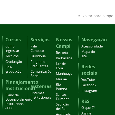
Voltar para o topo
Cursos
Serviços
Nossos
Navegação
Campi
Como
Fale
Acessibilidade
ingressar
Conosco
Mapa do
Reitoria
Técnicos
Ouvidoria
site
Barbacena
Graduação
Perguntas
Juiz de
Redes
Frequentes
Pós-
Fora
graduação
Comunicação
sociais
Manhuaçu
Social
Muriaé
YouTube
Planejamento
Rio
Facebook
Sistemas
Institucional
Pomba
Instagram
Sistemas
Santos
Plano de
Institucionais
Dumont
Desenvolvimento
RSS
Institucional
São João
O que é?
- PDI
del-Rei
Assine
Avançado