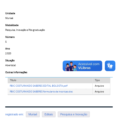
Unidade
Muriaé
Modalidade
Pesquisa, Inovação e Pós-graduação
Número
5
Ano
2.020
Situação
Aberto(a)
Outras Informações
Título
Tipo
PBIC COSTURANDO SABERES EDITAL BOLSISTA.pdf
Arquivo
PBIC COSTURANDO SABERES formulario de inscricao.doc
Arquivo
registrado em:
Muriaé
Editais
Pesquisa e Inovação