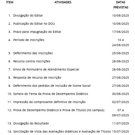
ITEM
ATIVIDADES
DATAS
PREVISTAS
1.
Divulgação do Edital
10/06/2025
2.
Publicação do Edital no DOU
10/06/2025
3.
Prazo para impugnação do Edital
17/06/2025
4.
Período de Inscrições
10 a
24/06/2025
5.
Deferimento das Inscrições
25/06/2025
6.
Recurso contra inscrições
26/06/2025
7.
Envio de Formulário de Atendimento Especial
26/06/2025
8.
Resposta de recurso de Inscrição
27/06/2025
9.
Deferimento dos pedidos de inclusão de Nome Social
27/06/2025
10.
Sorteio do Tema da Prova de Desempenho Didático
30/06/2025
11.
Impressão do comprovante definitivo de inscrição
02/07/2025
12.
Prova de Desempenho Didático e Prova de Títulos (no campus)
07 a
09/07/2025
13.
Divulgação do Resultado
11/07/2025
14.
Solicitação de Vista das Avaliações didáticas e Avaliação de Títulos
15/07/2025