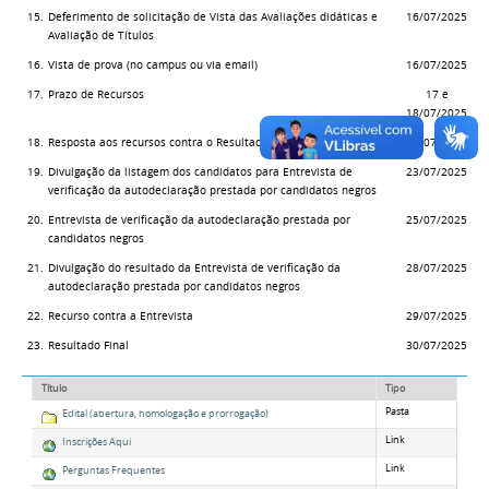
15.
Deferimento de solicitação de Vista das Avaliações didáticas e
16/07/2025
Avaliação de Títulos
16.
Vista de prova (no campus ou via email)
16/07/2025
17.
Prazo de Recursos
17 e
18/07/2025
18.
Resposta aos recursos contra o Resultado Provisório
22/07/2025
19.
Divulgação da listagem dos candidatos para Entrevista de
23/07/2025
verificação da autodeclaração prestada por candidatos negros
20.
Entrevista de verificação da autodeclaração prestada por
25/07/2025
candidatos negros
21.
Divulgação do resultado da Entrevista de verificação da
28/07/2025
autodeclaração prestada por candidatos negros
22.
Recurso contra a Entrevista
29/07/2025
23.
Resultado Final
30/07/2025
Título
Tipo
Pasta
Edital (abertura, homologação e prorrogação)
Link
Inscrições Aqui
Link
Perguntas Frequentes