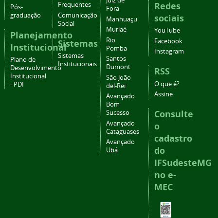
Juiz de
Redes
Frequentes
Pós-
Fora
graduação
Comunicação
sociais
Manhuaçu
Social
Muriaé
YouTube
Planejamento
Rio
Facebook
Sistemas
Institucional
Pomba
Instagram
Sistemas
Santos
Plano de
Institucionais
Dumont
Desenvolvimento
RSS
Institucional
São João
O que é?
- PDI
del-Rei
Assine
Avançado
Bom
Consulte
Sucesso
Avançado
o
Cataguases
cadastro
Avançado
do
Ubá
IFSudesteMG
no e-
MEC