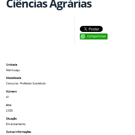
Ciências Agrárias
Compartilhar
Unidade
Manhuaçu
Modalidade
Concurso - Professor Substituto
Número
41
Ano
2.025
Situação
Em andamento
Outras Informações