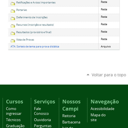
Pasta
Retificações e Avisos Importantes
Pasta
Portarias
Pasta
Deferimento de Inscrições
Pasta
Recursos (inscrição e resultado)
Pasta
Resultados (provisório e final)
Pasta
Vista de Provas
ATA: Sorteio de tema para prova didática
Arquivo
Voltar para o topo
Cursos
Serviços
Nossos
Navegação
Campi
Como
Fale
Acessibilidade
ingressar
Conosco
Mapa do
Reitoria
Técnicos
Ouvidoria
site
Barbacena
Graduação
Perguntas