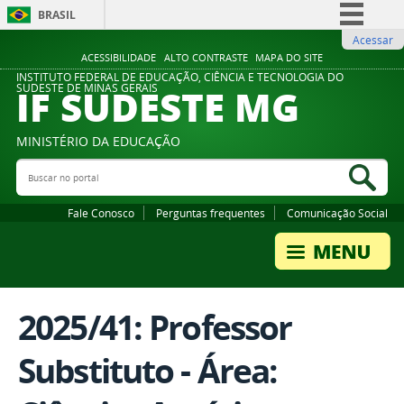
BRASIL
Acessar
Simplifique!
ACESSIBILIDADE
ALTO CONTRASTE
MAPA DO SITE
Comunica BR
INSTITUTO FEDERAL DE EDUCAÇÃO, CIÊNCIA E TECNOLOGIA DO
IF SUDESTE MG
SUDESTE DE MINAS GERAIS
Participe
Acesso à informação
MINISTÉRIO DA EDUCAÇÃO
Legislação
Buscar no portal
Bus
Canais
Fale Conosco
Perguntas frequentes
Comunicação Social
2025/41: Professor
Substituto - Área: