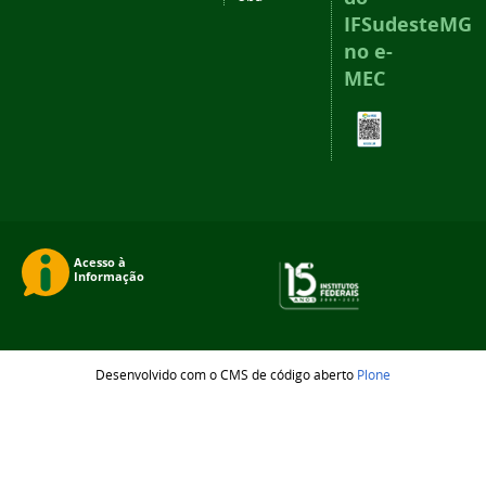
IFSudesteMG
no e-
MEC
Desenvolvido com o CMS de código aberto
Plone