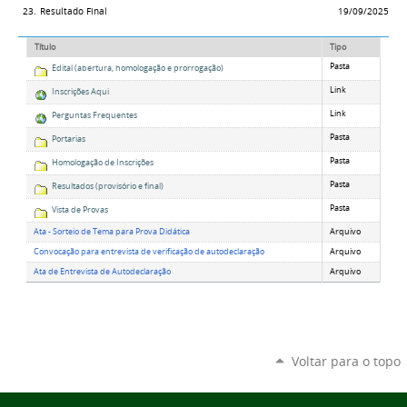
23.
Resultado Final
19/09/2025
Título
Tipo
Pasta
Edital (abertura, homologação e prorrogação)
Link
Inscrições Aqui
Link
Perguntas Frequentes
Pasta
Portarias
Pasta
Homologação de Inscrições
Pasta
Resultados (provisório e final)
Pasta
Vista de Provas
Ata - Sorteio de Tema para Prova Didática
Arquivo
Convocação para entrevista de verificação de autodeclaração
Arquivo
Ata de Entrevista de Autodeclaração
Arquivo
Voltar para o topo