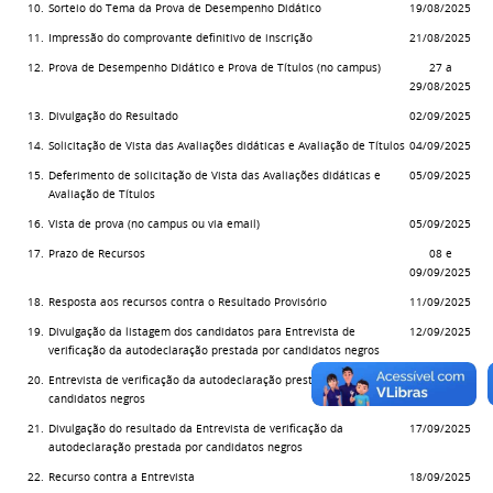
10.
Sorteio do Tema da Prova de Desempenho Didático
19/08/2025
11.
Impressão do comprovante definitivo de inscrição
21/08/2025
12.
Prova de Desempenho Didático e Prova de Títulos (no campus)
27 a
29/08/2025
13.
Divulgação do Resultado
02/09/2025
14.
Solicitação de Vista das Avaliações didáticas e Avaliação de Títulos
04/09/2025
15.
Deferimento de solicitação de Vista das Avaliações didáticas e
05/09/2025
Avaliação de Títulos
16.
Vista de prova (no campus ou via email)
05/09/2025
17.
Prazo de Recursos
08 e
09/09/2025
18.
Resposta aos recursos contra o Resultado Provisório
11/09/2025
19.
Divulgação da listagem dos candidatos para Entrevista de
12/09/2025
verificação da autodeclaração prestada por candidatos negros
20.
Entrevista de verificação da autodeclaração prestada por
16/09/2025
candidatos negros
21.
Divulgação do resultado da Entrevista de verificação da
17/09/2025
autodeclaração prestada por candidatos negros
22.
Recurso contra a Entrevista
18/09/2025