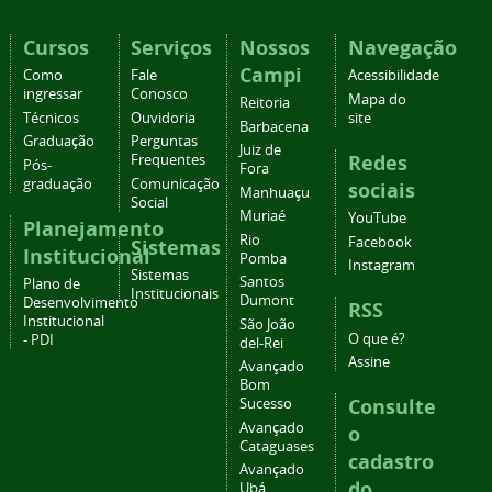
Cursos
Serviços
Nossos
Navegação
Campi
Como
Fale
Acessibilidade
ingressar
Conosco
Mapa do
Reitoria
Técnicos
Ouvidoria
site
Barbacena
Graduação
Perguntas
Juiz de
Redes
Frequentes
Pós-
Fora
graduação
Comunicação
sociais
Manhuaçu
Social
Muriaé
YouTube
Planejamento
Rio
Facebook
Sistemas
Institucional
Pomba
Instagram
Sistemas
Santos
Plano de
Institucionais
Dumont
Desenvolvimento
RSS
Institucional
São João
O que é?
- PDI
del-Rei
Assine
Avançado
Bom
Consulte
Sucesso
Avançado
o
Cataguases
cadastro
Avançado
do
Ubá