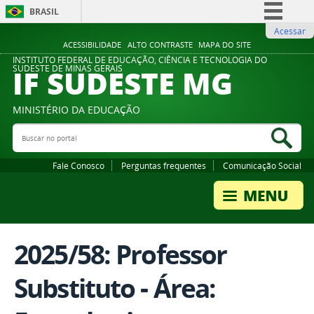
BRASIL
Acessar
Simplifique!
ACESSIBILIDADE
ALTO CONTRASTE
MAPA DO SITE
Comunica BR
INSTITUTO FEDERAL DE EDUCAÇÃO, CIÊNCIA E TECNOLOGIA DO
IF SUDESTE MG
SUDESTE DE MINAS GERAIS
Participe
Acesso à informação
MINISTÉRIO DA EDUCAÇÃO
Legislação
Buscar no portal
Bus
Canais
Fale Conosco
Perguntas frequentes
Comunicação Social
2025/58: Professor
Substituto - Área: