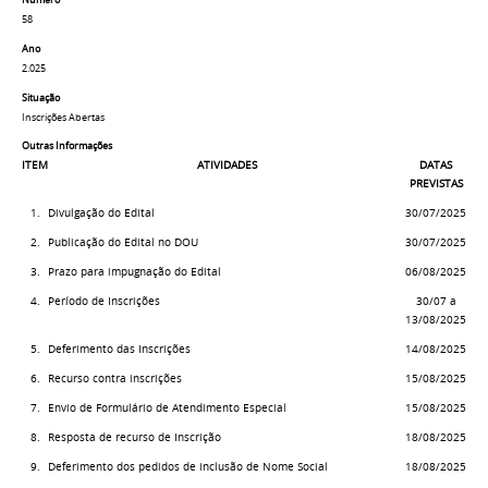
Número
58
Ano
2.025
Situação
Inscrições Abertas
Outras Informações
ITEM
ATIVIDADES
DATAS
PREVISTAS
1.
Divulgação do Edital
30/07/2025
2.
Publicação do Edital no DOU
30/07/2025
3.
Prazo para impugnação do Edital
06/08/2025
4.
Período de Inscrições
30/07 a
13/08/2025
5.
Deferimento das Inscrições
14/08/2025
6.
Recurso contra inscrições
15/08/2025
7.
Envio de Formulário de Atendimento Especial
15/08/2025
8.
Resposta de recurso de Inscrição
18/08/2025
9.
Deferimento dos pedidos de inclusão de Nome Social
18/08/2025