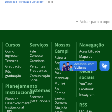
Download Retificação Edital.pdf
— 123 KB
Voltar para o topo
Cursos
Serviços
Nossos
Navegação
Campi
Como
Fale
Acessibilidade
ingressar
Conosco
Mapa do
Reitoria
Técnicos
Ouvidoria
site
Barbacena
Graduação
Perguntas
Juiz de
Redes
Frequentes
Pós-
Fora
graduação
Comunicação
sociais
Manhuaçu
Social
Muriaé
YouTube
Planejamento
Rio
Facebook
Sistemas
Institucional
Pomba
Instagram
Sistemas
Santos
Plano de
Institucionais
Dumont
Desenvolvimento
RSS
Institucional
São João
O que é?
- PDI