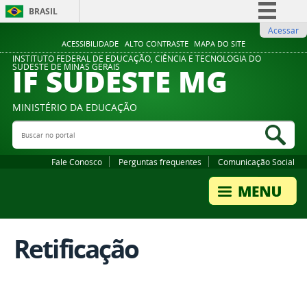
BRASIL
Acessar
Simplifique!
ACESSIBILIDADE
ALTO CONTRASTE
MAPA DO SITE
Comunica BR
INSTITUTO FEDERAL DE EDUCAÇÃO, CIÊNCIA E TECNOLOGIA DO
IF SUDESTE MG
SUDESTE DE MINAS GERAIS
Participe
Acesso à informação
MINISTÉRIO DA EDUCAÇÃO
Legislação
Buscar no portal
Bus
Canais
Fale Conosco
Perguntas frequentes
Comunicação Social
Retificação