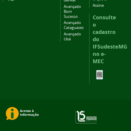
del-Rei
Assine
Avançado
Bom
Consulte
Sucesso
Avançado
o
Cataguases
cadastro
Avançado
do
Ubá
IFSudesteMG
no e-
MEC